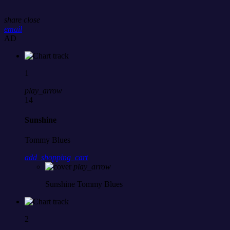
share
close
email
AD
1
play_arrow
14
Sunshine
Tommy Blues
add_shopping_cart
play_arrow
Sunshine
Tommy Blues
2