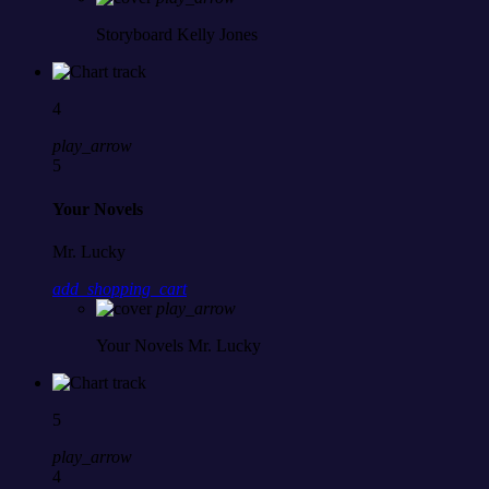
Storyboard
Kelly Jones
4
play_arrow
5
Your Novels
Mr. Lucky
add_shopping_cart
play_arrow
Your Novels
Mr. Lucky
5
play_arrow
4