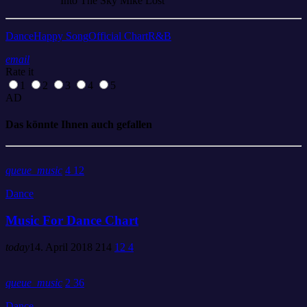
Into The Sky
Mike Lost
Dance
Happy Song
Official Chart
R&B
email
Rate it
1
2
3
4
5
AD
Das könnte Ihnen auch gefallen
queue_music
4
12
Dance
Music For Dance Chart
today
14. April 2018
214
12
4
queue_music
2
36
Dance