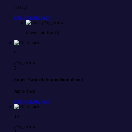
Kat Dj
add_shopping_cart
play_arrow
Greenland
Kat Dj
9
play_arrow
2
Super Natural (Soundcloud demo)
Jamie Tock
add_shopping_cart
10
play_arrow
1