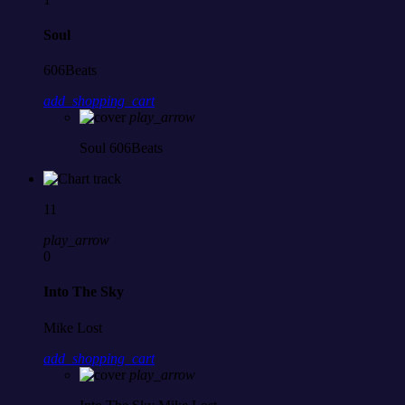
Soul
606Beats
add_shopping_cart
play_arrow
Soul
606Beats
11
play_arrow
0
Into The Sky
Mike Lost
add_shopping_cart
play_arrow