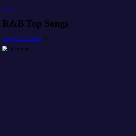
Dance
R&B Top Songs
today
14. März 2018
73