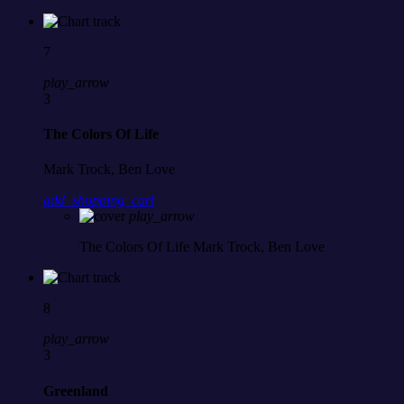
7
play_arrow
3
The Colors Of Life
Mark Trock, Ben Love
add_shopping_cart
play_arrow
The Colors Of Life
Mark Trock, Ben Love
8
play_arrow
3
Greenland