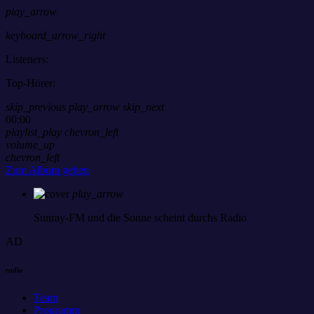
play_arrow
keyboard_arrow_right
Listeners:
Top-Hörer:
skip_previous
play_arrow
skip_next
00:00
playlist_play
chevron_left
volume_up
chevron_left
Zum Album gehen
play_arrow
Sunray-FM
und die Sonne scheint durchs Radio
AD
radio
Team
Programm