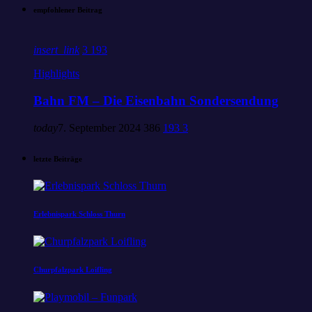
empfohlener Beitrag
insert_link
3
193
Highlights
Bahn FM – Die Eisenbahn Sondersendung
today
7. September 2024
386
193
3
letzte Beiträge
Erlebnispark Schloss Thurn
Churpfalzpark Loifling