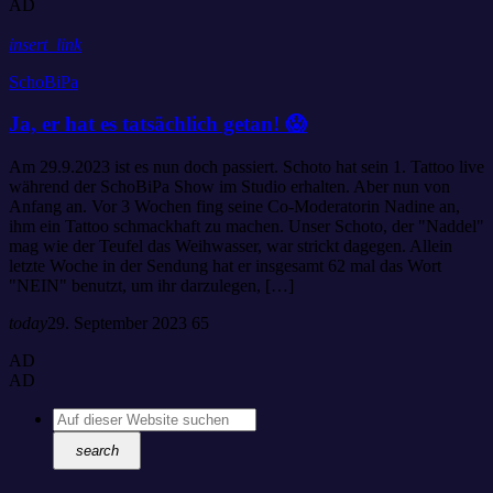
AD
insert_link
SchoBiPa
Ja, er hat es tatsächlich getan! 😱
Am 29.9.2023 ist es nun doch passiert. Schoto hat sein 1. Tattoo live
während der SchoBiPa Show im Studio erhalten. Aber nun von
Anfang an. Vor 3 Wochen fing seine Co-Moderatorin Nadine an,
ihm ein Tattoo schmackhaft zu machen. Unser Schoto, der "Naddel"
mag wie der Teufel das Weihwasser, war strickt dagegen. Allein
letzte Woche in der Sendung hat er insgesamt 62 mal das Wort
"NEIN" benutzt, um ihr darzulegen, […]
today
29. September 2023
65
AD
AD
search