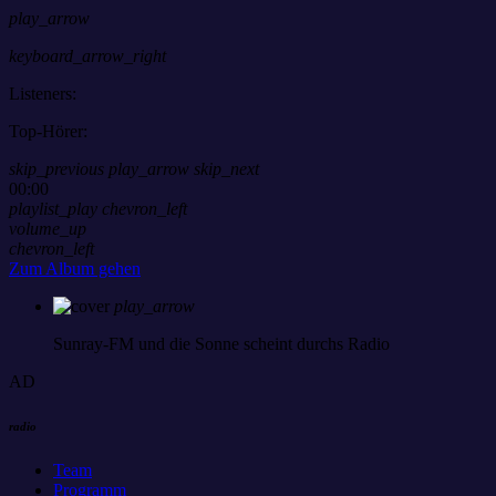
play_arrow
keyboard_arrow_right
Listeners:
Top-Hörer:
skip_previous
play_arrow
skip_next
00:00
playlist_play
chevron_left
volume_up
chevron_left
Zum Album gehen
play_arrow
Sunray-FM
und die Sonne scheint durchs Radio
AD
radio
Team
Programm