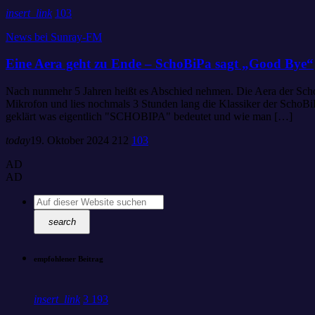
insert_link
103
News bei Sunray-FM
Eine Aera geht zu Ende – SchoBiPa sagt „Good Bye“
Nach nunmehr 5 Jahren heißt es Abschied nehmen. Die Aera der Scho
Mikrofon und lies nochmals 3 Stunden lang die Klassiker der SchoB
geklärt was eigentlich "SCHOBIPA" bedeutet und wie man […]
today
19. Oktober 2024
212
103
AD
AD
search
empfohlener Beitrag
insert_link
3
193