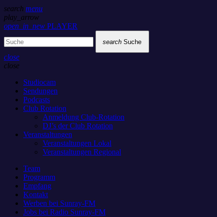
search
menu
play_arrow
open_in_new
PLAYER
search
Suche
close
close
Studiocam
Sendungen
Podcasts
Club Rotation
Anmeldung Club-Rotation
DJ’s der Club Rotation
Veranstaltungen
Veranstaltungen Lokal
Veranstaltungen Regional
Team
Programm
Empfang
Kontakt
Werben bei Sunray-FM
Jobs bei Radio Sunray-FM