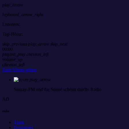
play_arrow
keyboard_arrow_right
Listeners:
Top-Hörer:
skip_previous
play_arrow
skip_next
00:00
playlist_play
chevron_left
volume_up
chevron_left
Zum Album gehen
play_arrow
Sunray-FM
und die Sonne scheint durchs Radio
AD
radio
Team
Programm