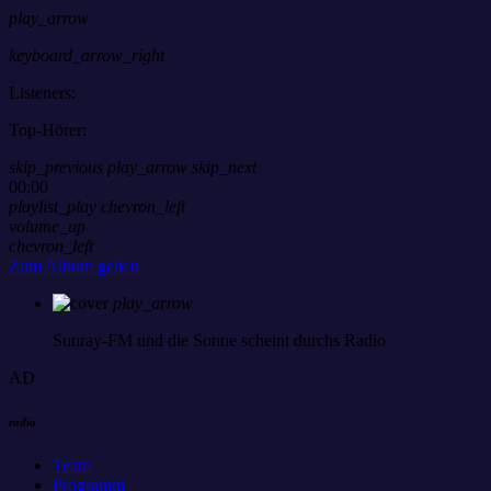
play_arrow
keyboard_arrow_right
Listeners:
Top-Hörer:
skip_previous
play_arrow
skip_next
00:00
playlist_play
chevron_left
volume_up
chevron_left
Zum Album gehen
play_arrow
Sunray-FM
und die Sonne scheint durchs Radio
AD
radio
Team
Programm