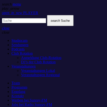
search
menu
play_arrow
open_in_new
PLAYER
search
Suche
close
close
Studiocam
Sendungen
Podcasts
Club Rotation
Anmeldung Club-Rotation
DJ’s der Club Rotation
Veranstaltungen
Veranstaltungen Lokal
Veranstaltungen Regional
Team
Programm
Empfang
Kontakt
Werben bei Sunray-FM
Jobs bei Radio Sunray-FM