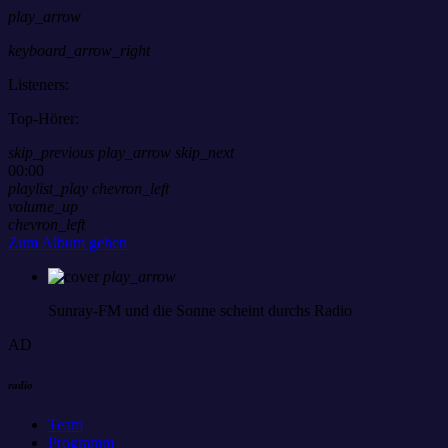
play_arrow
keyboard_arrow_right
Listeners:
Top-Hörer:
skip_previous
play_arrow
skip_next
00:00
playlist_play
chevron_left
volume_up
chevron_left
Zum Album gehen
play_arrow
Sunray-FM
und die Sonne scheint durchs Radio
AD
radio
Team
Programm