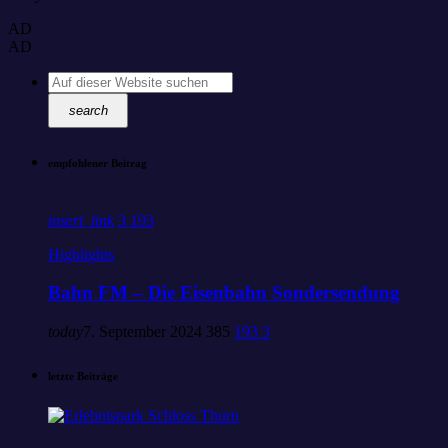
AD
AD
search
empfohlener Beitrag
insert_link
3
193
Highlights
Bahn FM – Die Eisenbahn Sondersendung
today
7. September 2024
385
193
3
letzte Beiträge