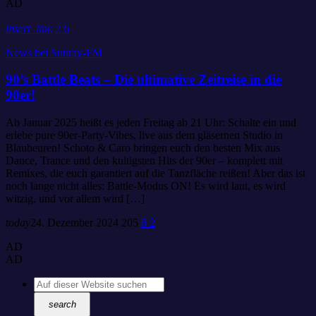
AD
insert_link
2
6
News bei Sunray-FM
90’s Battle Beats – Die ultimative Zeitreise in die
90er!
Ab Januar 2025 heißt es jeden Freitag ab 21 Uhr: Schalte ein und
erlebe pure 90er-Party-Vibes, live aus dem gläsernen Studio in
Blaubeuren! Schoto & Caro bringen euch den besten Mix aus
Dance, Trance und den kultigsten Hits der 90er – komplett mit
Remixes, die euch garantiert auf die Tanzfläche reißen! Aber das ist
noch lange nicht alles: Battle-Modus ON! Es wird laut, es wird
witzig, und vor allem wird […]
today
24. Dezember 2024
205
6
2
AD
AD
search