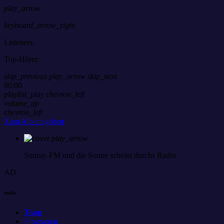
play_arrow
keyboard_arrow_right
Listeners:
Top-Hörer:
skip_previous
play_arrow
skip_next
00:00
playlist_play
chevron_left
volume_up
chevron_left
Zum Album gehen
play_arrow
Sunray-FM
und die Sonne scheint durchs Radio
AD
radio
Team
Programm