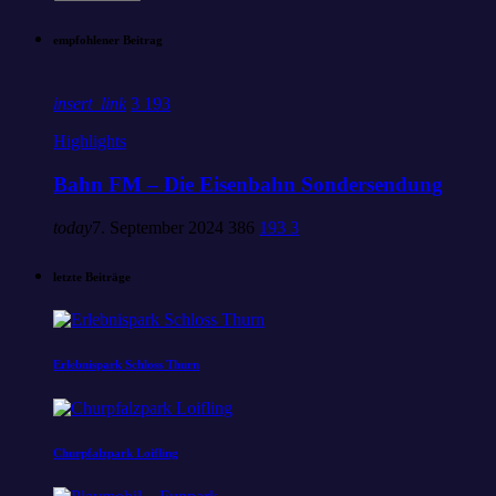
empfohlener Beitrag
insert_link
3
193
Highlights
Bahn FM – Die Eisenbahn Sondersendung
today
7. September 2024
386
193
3
letzte Beiträge
Erlebnispark Schloss Thurn
Churpfalzpark Loifling