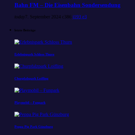
Bahn FM – Die Eisenbahn Sondersendung
today
7. September 2024
386
193
3
letzte Beiträge
Erlebnispark Schloss Thurn
Churpfalzpark Loifling
Playmobil – Funpark
Peppa Pig Park Günzburg