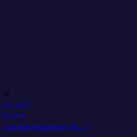
AD
insert_link
7
Jobs Sunray
„Lass mich, ich kann das! Ups….“