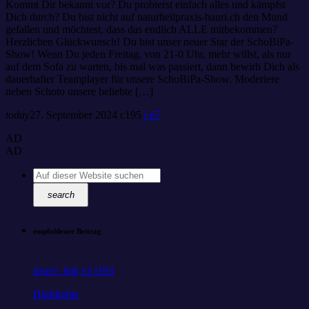
Kommt Dir bekannt vor? Du probierst einfach alles und kämpfst
Dich durch? Du bist nicht auf naturheilpraxis-hauri.ch den Mund
gefallen und möchtest, dass das endlich ALLE mitbekommen?
Herzlichen Glückwunsch! Du bist unser neuer Star der SchoBiPa-
Show! Wenn Du jeden Freitag, von 21-0 Uhr, mehr willst, als nur
auf dem Sofa zu warten, bis mal was passiert, dann bewirb Dich als
dauerhafter Teamplayer für unsere SchoBiPa-Show. Moderiere
neben Schoto unsere beliebte […]
today
27. September 2024
195
7
AD
AD
search
empfohlener Beitrag
insert_link
3
193
Highlights