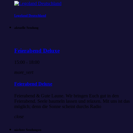
Legoland Deutschland
aktuelle Sendung
Feierabend Deluxe
15:00 - 18:00
more_vert
Feierabend Deluxe
Feierabend & Gute Laune. Wir bringen Euch gut in den
Feierabend. Seele baumeln lassen und relaxen. Mit uns ist das
möglich; denn die Sonne scheint durchs Radio
close
nächste Sendungen