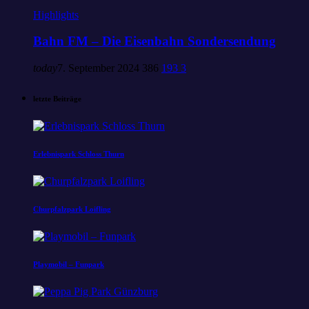
Highlights
Bahn FM – Die Eisenbahn Sondersendung
today
7. September 2024
386
193
3
letzte Beiträge
Erlebnispark Schloss Thurn
Churpfalzpark Loifling
Playmobil – Funpark