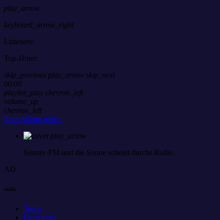
play_arrow
keyboard_arrow_right
Listeners:
Top-Hörer:
skip_previous
play_arrow
skip_next
00:00
playlist_play
chevron_left
volume_up
chevron_left
Zum Album gehen
play_arrow
Sunray-FM
und die Sonne scheint durchs Radio
AD
radio
Team
Programm