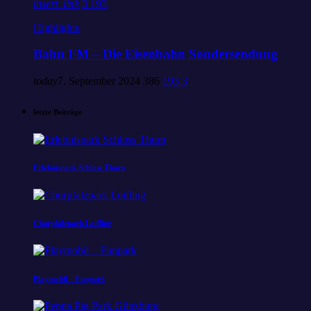
insert_link
3
193
Highlights
Bahn FM – Die Eisenbahn Sondersendung
today
7. September 2024
386
193
3
letzte Beiträge
Erlebnispark Schloss Thurn
Churpfalzpark Loifling
Playmobil – Funpark