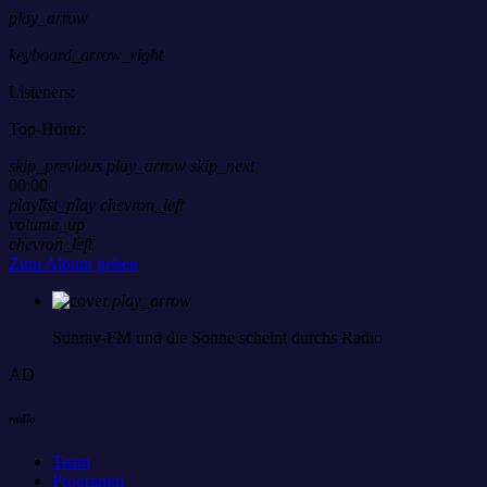
play_arrow
keyboard_arrow_right
Listeners:
Top-Hörer:
skip_previous
play_arrow
skip_next
00:00
playlist_play
chevron_left
volume_up
chevron_left
Zum Album gehen
play_arrow
Sunray-FM
und die Sonne scheint durchs Radio
AD
radio
Team
Programm