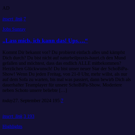
AD
insert_link
7
Jobs Sunray
„Lass mich, ich kann das! Ups….“
Kommt Dir bekannt vor? Du probierst einfach alles und kämpfst
Dich durch? Du bist nicht auf naturheilpraxis-hauri.ch den Mund
gefallen und möchtest, dass das endlich ALLE mitbekommen?
Herzlichen Glückwunsch! Du bist unser neuer Star der SchoBiPa-
Show! Wenn Du jeden Freitag, von 21-0 Uhr, mehr willst, als nur
auf dem Sofa zu warten, bis mal was passiert, dann bewirb Dich als
dauerhafter Teamplayer für unsere SchoBiPa-Show. Moderiere
neben Schoto unsere beliebte […]
today
27. September 2024
195
7
insert_link
3
193
Highlights