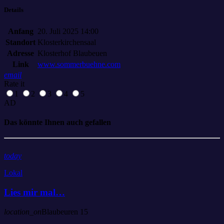
Details
Anfang
20. Juli 2025 14:00
Standort
Klosterkirchensaal
Adresse
Klosterhof Blaubeuen
Link
www.sommerbuehne.com
email
Rate it
1
2
3
4
5
AD
Das könnte Ihnen auch gefallen
today
Lokal
Lies mir mal…
location_on
Blaubeuren
15