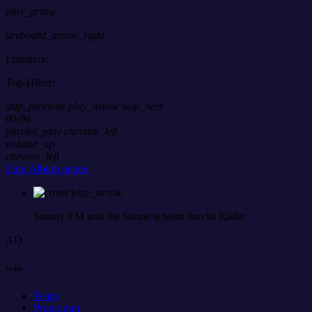
play_arrow
keyboard_arrow_right
Listeners:
Top-Hörer:
skip_previous
play_arrow
skip_next
00:00
playlist_play
chevron_left
volume_up
chevron_left
Zum Album gehen
play_arrow
Sunray-FM
und die Sonne scheint durchs Radio
AD
radio
Team
Programm