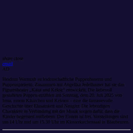
share
close
email
AD
Heidrun Warmuth ist leidenschaftliche Puppenbauerin und
Puppenspielerin. Zusammen mit Angelika Jedelhauser hat sie das
Figurenheater „Kauz und Kekse“ entwickelt. Die liebevoll
gestalteten Puppen erzählen am Sonntag, dem 20. Juli 2025 von
Irma, einem Käuzchen und Keksen – eine die fantasievolle
Geschichte über Einsamkeit und Neugier. Die lebendigen
Charaktere in Verbindung mit der Musik sorgen dafür, dass die
Kinder begeistert mitfiebern. Der Eintritt ist frei. Vorstellungen sind
um 14 Uhr und um 15.30 Uhr im Klosterkirchensaal in Blaubeuren.