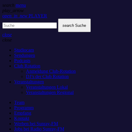
search
menu
play_arrow
open_in_new
PLAYER
search
Suche
close
close
Studiocam
Sendungen
Podcasts
Club Rotation
Anmeldung Club-Rotation
DJ’s der Club Rotation
Veranstaltungen
Veranstaltungen Lokal
Veranstaltungen Regional
Team
Programm
Empfang
Kontakt
Werben bei Sunray-FM
Jobs bei Radio Sunray-FM