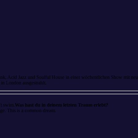
unk, Acid Jazz und Soulful House in einer wöchentlichen Show mit ne
in London ausgestrahlt.
’t swim.
Was hast du in deinem letzten Traum erlebt?
ange. This is a common dream.