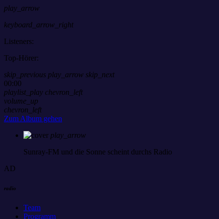
play_arrow
keyboard_arrow_right
Listeners:
Top-Hörer:
skip_previous
play_arrow
skip_next
00:00
playlist_play
chevron_left
volume_up
chevron_left
Zum Album gehen
play_arrow
Sunray-FM
und die Sonne scheint durchs Radio
AD
radio
Team
Programm