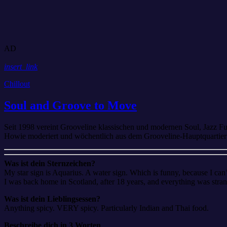
AD
insert_link
Chillout
Soul and Groove to Move
Seit 1998 vereint Grooveline klassischen und modernen Soul, Jazz F
Howie moderiert und wöchentlich aus dem Grooveline-Hauptquartier 
Was ist dein Sternzeichen?
My star sign is Aquarius. A water sign. Which is funny, because I can
I was back home in Scotland, after 18 years, and everything was str
Was ist dein Lieblingsessen?
Anything spicy. VERY spicy. Particularly Indian and Thai food.
Beschreibe dich in 3 Worten