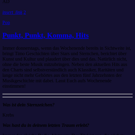
AD
insert_link
2
Pop
Punkt, Punkt, Komma, Hits
Immer donnerstags, wenn das Wochenende bereits in Sichtweite ist,
bringt Timo Geschichten über Stars und Sternchen, berichtet über
Kunst und Kultur und plaudert über dies und das. Natürlich nicht,
ohne die beste Musik mitzubringen. Neben den aktuellen Hits aus
den Charts sind selbstverständlich auch Klassiker, Raritäten und
lange nicht mehr Gehörtes aus den letzten fünf Jahrzehnten der
Musikgeschichte mit dabei. Lasst Euch aufs Wochenende
einstimmen!
Was ist dein Sternzeichen?
Krebs
Was hast du in deinem letzten Traum erlebt?