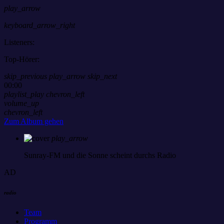
play_arrow
keyboard_arrow_right
Listeners:
Top-Hörer:
skip_previous
play_arrow
skip_next
00:00
playlist_play
chevron_left
volume_up
chevron_left
Zum Album gehen
play_arrow
Sunray-FM
und die Sonne scheint durchs Radio
AD
radio
Team
Programm