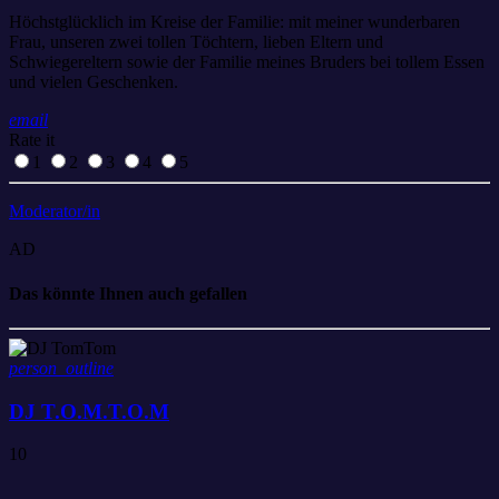
Höchstglücklich im Kreise der Familie: mit meiner wunderbaren
Frau, unseren zwei tollen Töchtern, lieben Eltern und
Schwiegereltern sowie der Familie meines Bruders bei tollem Essen
und vielen Geschenken.
email
Rate it
1
2
3
4
5
Moderator/in
AD
Das könnte Ihnen auch gefallen
person_outline
DJ T.O.M.T.O.M
10