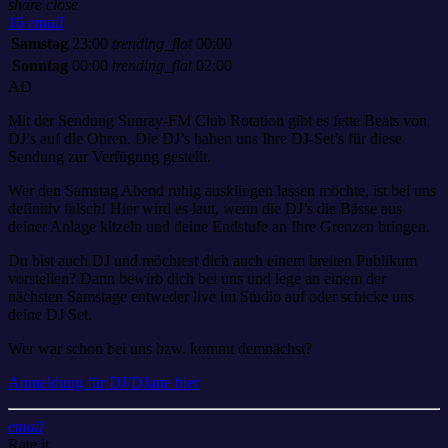
share
close
16
email
Samstag
23:00
trending_flat
00:00
Sonntag
00:00
trending_flat
02:00
AD
Mit der Sendung Sunray-FM Club Rotation gibt es fette Beats von
DJ’s auf die Ohren. Die DJ’s haben uns Ihre DJ-Set’s für diese
Sendung zur Verfügung gestellt.
Wer den Samstag Abend ruhig ausklingen lassen möchte, ist bei uns
definitiv falsch! Hier wird es laut, wenn die DJ’s die Bässe aus
deiner Anlage kitzeln und deine Endstufe an Ihre Grenzen bringen.
Du bist auch DJ und möchtest dich auch einem breiten Publikum
vorstellen? Dann bewirb dich bei uns und lege an einem der
nächsten Samstage entweder live im Studio auf oder schicke uns
deine DJ Set.
Wer war schon bei uns bzw. kommt demnächst?
Anmeldung für DJ/DJane hier
email
Rate it