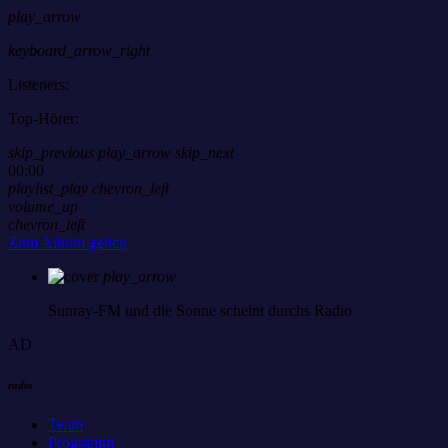
play_arrow
keyboard_arrow_right
Listeners:
Top-Hörer:
skip_previous
play_arrow
skip_next
00:00
playlist_play
chevron_left
volume_up
chevron_left
Zum Album gehen
play_arrow
Sunray-FM
und die Sonne scheint durchs Radio
AD
radio
Team
Programm