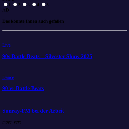
1
2
3
4
5
AD
Das könnte Ihnen auch gefallen
Live
90s Battle Beats – Silvester Show 2025
Dance
90’er Battle Beats
Sunray-FM bei der Arbeit
more_vert