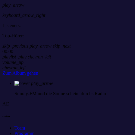
play_arrow
keyboard_arrow_right
Listeners:
Top-Hörer:
skip_previous
play_arrow
skip_next
00:00
playlist_play
chevron_left
volume_up
chevron_left
Zum Album gehen
play_arrow
Sunray-FM
und die Sonne scheint durchs Radio
AD
radio
Team
Programm