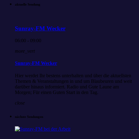
aktuelle Sendung
Sunray-FM Wecker
06:00 - 09:00
more_vert
Sunray-FM Wecker
Hier werdet Ihr bestens unterhalten und über die aktuellsten
Themen & Veranstaltungen in und um Blaubeuren und weit
darüber hinaus informiert. Radio und Gute Laune am
Morgen; Für einen Guten Start in den Tag.
close
nächste Sendungen