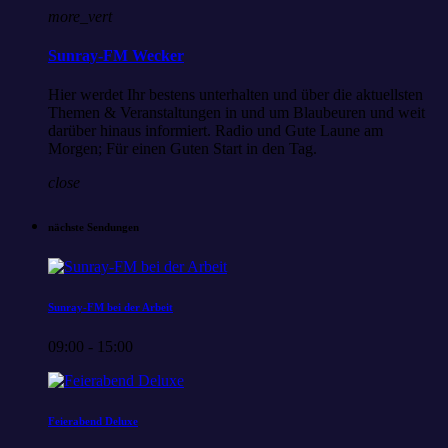
more_vert
Sunray-FM Wecker
Hier werdet Ihr bestens unterhalten und über die aktuellsten
Themen & Veranstaltungen in und um Blaubeuren und weit
darüber hinaus informiert. Radio und Gute Laune am
Morgen; Für einen Guten Start in den Tag.
close
nächste Sendungen
Sunray-FM bei der Arbeit
09:00 - 15:00
Feierabend Deluxe