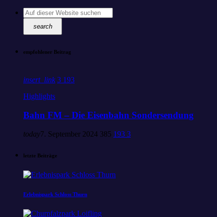
search
empfohlener Beitrag
insert_link
3
193
Highlights
Bahn FM – Die Eisenbahn Sondersendung
today
7. September 2024
385
193
3
letzte Beiträge
Erlebnispark Schloss Thurn