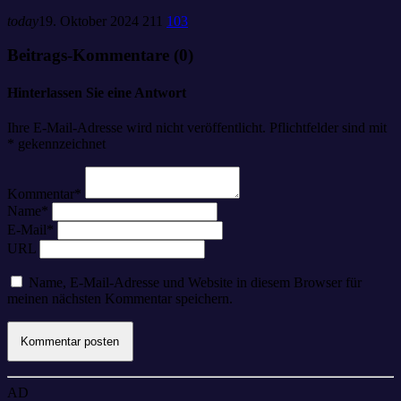
today
19. Oktober 2024
211
103
Beitrags-Kommentare (0)
Hinterlassen Sie eine Antwort
Ihre E-Mail-Adresse wird nicht veröffentlicht. Pflichtfelder sind mit
* gekennzeichnet
Kommentar*
Name*
E-Mail*
URL
Name, E-Mail-Adresse und Website in diesem Browser für
meinen nächsten Kommentar speichern.
AD