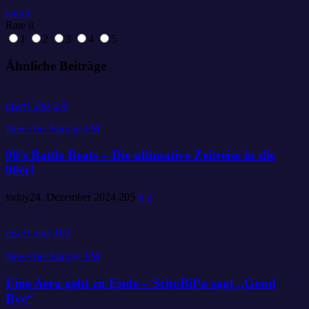
email
Rate it
1
2
3
4
5
Ähnliche Beiträge
insert_link
2
6
News bei Sunray-FM
90’s Battle Beats – Die ultimative Zeitreise in die
90er!
today
24. Dezember 2024
205
6
2
insert_link
103
News bei Sunray-FM
Eine Aera geht zu Ende – SchoBiPa sagt „Good
Bye“