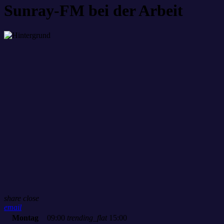
Sunray-FM bei der Arbeit
share
close
email
Montag
09:00
trending_flat
15:00