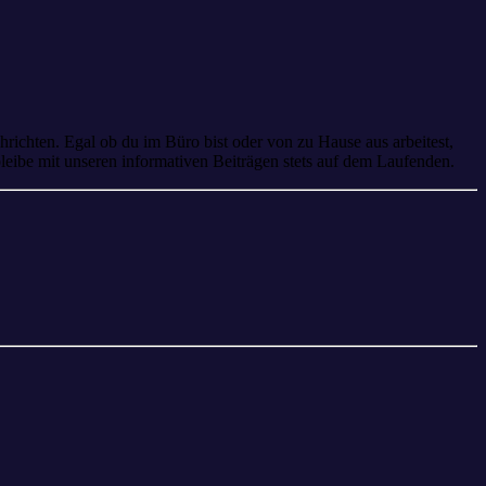
richten. Egal ob du im Büro bist oder von zu Hause aus arbeitest,
bleibe mit unseren informativen Beiträgen stets auf dem Laufenden.