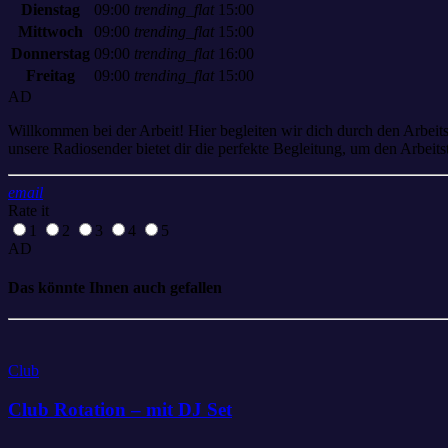
Dienstag
09:00
trending_flat
15:00
Mittwoch
09:00
trending_flat
15:00
Donnerstag
09:00
trending_flat
16:00
Freitag
09:00
trending_flat
15:00
AD
Willkommen bei der Arbeit! Hier begleiten wir dich durch den Arbeit
unsere Radiosender bietet dir die perfekte Begleitung, um den Arbeit
email
Rate it
1
2
3
4
5
AD
Das könnte Ihnen auch gefallen
Club
Club Rotation – mit DJ Set