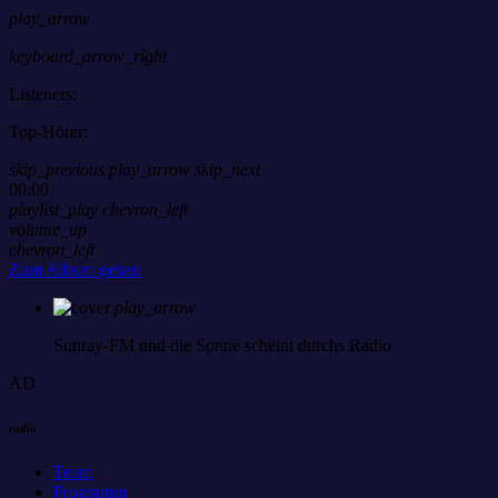
play_arrow
keyboard_arrow_right
Listeners:
Top-Hörer:
skip_previous
play_arrow
skip_next
00:00
playlist_play
chevron_left
volume_up
chevron_left
Zum Album gehen
play_arrow
Sunray-FM
und die Sonne scheint durchs Radio
AD
radio
Team
Programm