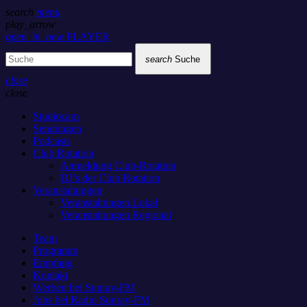
search
menu
play_arrow
open_in_new
PLAYER
search
Suche
close
close
Studiocam
Sendungen
Podcasts
Club Rotation
Anmeldung Club-Rotation
DJ’s der Club Rotation
Veranstaltungen
Veranstaltungen Lokal
Veranstaltungen Regional
Team
Programm
Empfang
Kontakt
Werben bei Sunray-FM
Jobs bei Radio Sunray-FM