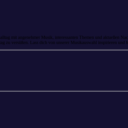
salltag mit angenehmer Musik, interessanten Themen und aktuellen Nach
stag zu versüßen. Lass dich von unserer Musikauswahl inspirieren und 