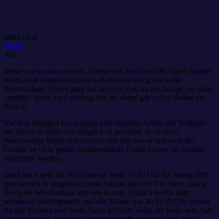
share
close
email
AD
Heute was es dann soweit. Nadine aus der SchoBiPa Show hat ihre
Wettschuld eingelöst und ist in Badebekleidung durch die
Waschanlage. Leider ging das nicht zu Fuß, da die Anlage nur dann
„anfährt“ wenn ein Fahrzeug drin ist, daher gab es für Nadine ein
Kettcar.
Vor dem heutigen Event lagen viele Stunden Arbeit und Testläufe
um dieses so sicher wie möglich zu gestalten. In so einer
Waschanlage liegen teils Drücke von 100 bar an und auch die
Chemie ist nicht gerade hautfreundlich. Daher musste die Anlage
umgestellt werden.
Dazu hat wurde die Waschanlage heute 15:30 Uhr für Sunray-FM
geschlossen & umgestellt damit Nadine dann 16 Uhr ihren „Gang“
durch die Waschanlage antreten konnte. Danach wurde alles
wiederum zurückgestellt, und die Anlage war ab 16:30 Uhr wieder
für alle Kunden und deren Autos geöffnet. Jeder der heute sein Auto
gewaschen hat, hat ein Kaffee und eine Butterbrezel aufs Haus