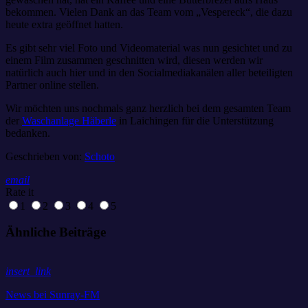
bekommen. Vielen Dank an das Team vom „Vespereck“, die dazu
heute extra geöffnet hatten.
Es gibt sehr viel Foto und Videomaterial was nun gesichtet und zu
einem Film zusammen geschnitten wird, diesen werden wir
natürlich auch hier und in den Socialmediakanälen aller beteiligten
Partner online stellen.
Wir möchten uns nochmals ganz herzlich bei dem gesamten Team
der
Waschanlage Häberle
in Laichingen für die Unterstützung
bedanken.
Geschrieben von:
Schoto
email
Rate it
1
2
3
4
5
Ähnliche Beiträge
insert_link
News bei Sunray-FM