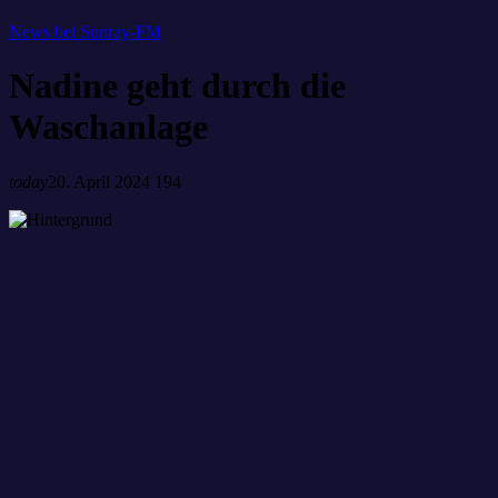
News bei Sunray-FM
Nadine geht durch die
Waschanlage
today
20. April 2024
194