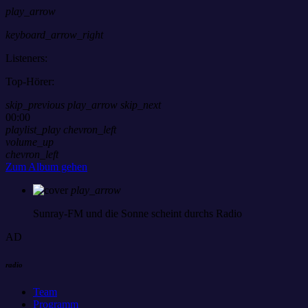
play_arrow
keyboard_arrow_right
Listeners:
Top-Hörer:
skip_previous
play_arrow
skip_next
00:00
playlist_play
chevron_left
volume_up
chevron_left
Zum Album gehen
play_arrow
Sunray-FM
und die Sonne scheint durchs Radio
AD
radio
Team
Programm