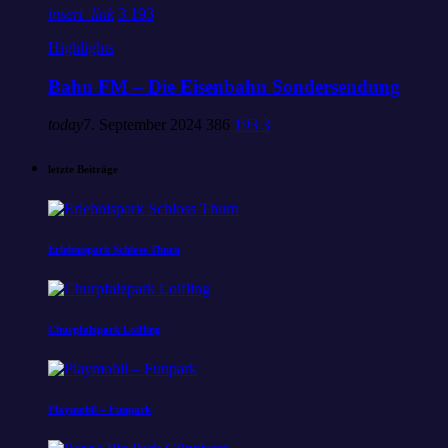
insert_link
3
193
Highlights
Bahn FM – Die Eisenbahn Sondersendung
today
7. September 2024
386
193
3
letzte Beiträge
Erlebnispark Schloss Thurn
Churpfalzpark Loifling
Playmobil – Funpark