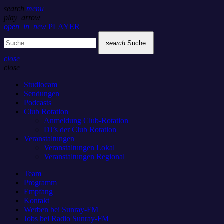
search
menu
play_arrow
open_in_new
PLAYER
search
Suche
close
close
Studiocam
Sendungen
Podcasts
Club Rotation
Anmeldung Club-Rotation
DJ’s der Club Rotation
Veranstaltungen
Veranstaltungen Lokal
Veranstaltungen Regional
Team
Programm
Empfang
Kontakt
Werben bei Sunray-FM
Jobs bei Radio Sunray-FM