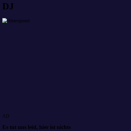
DJ
AD
Es tut uns leid, hier ist nichts