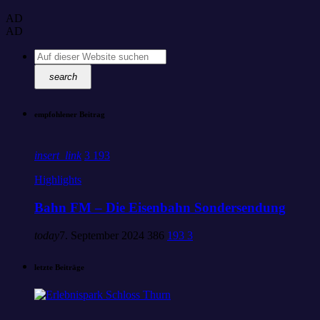
AD
AD
search
empfohlener Beitrag
insert_link
3
193
Highlights
Bahn FM – Die Eisenbahn Sondersendung
today
7. September 2024
386
193
3
letzte Beiträge