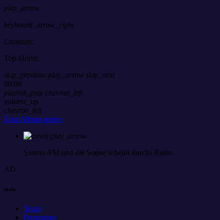
play_arrow
keyboard_arrow_right
Listeners:
Top-Hörer:
skip_previous
play_arrow
skip_next
00:00
playlist_play
chevron_left
volume_up
chevron_left
Zum Album gehen
play_arrow
Sunray-FM
und die Sonne scheint durchs Radio
AD
radio
Team
Programm