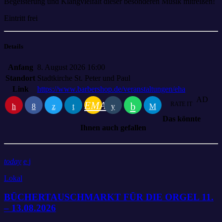
Begeisterung und Klangvielfalt dieser besonderen Musik mitreißen!
Eintritt frei
Details
Anfang
8. August 2026 16:00
Standort
Stadtkirche St. Peter und Paul
Link
https://www.barbershop.de/veranstaltungen/eha
AD
EMAIL
RATE IT
Das könnte
Ihnen auch gefallen
today
Lokal
BÜCHERTAUSCHMARKT FÜR DIE ORGEL 11.
– 13.08.2026