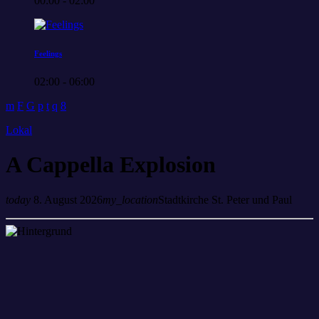
00:00 - 02:00
Feelings
02:00 - 06:00
Lokal
A Cappella Explosion
today
8. August 2026
my_location
Stadtkirche St. Peter und Paul