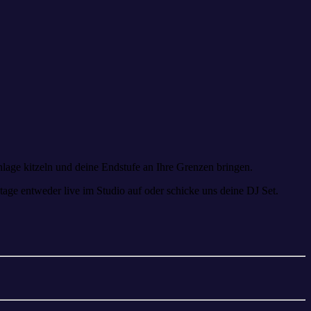
nlage kitzeln und deine Endstufe an Ihre Grenzen bringen.
age entweder live im Studio auf oder schicke uns deine DJ Set.