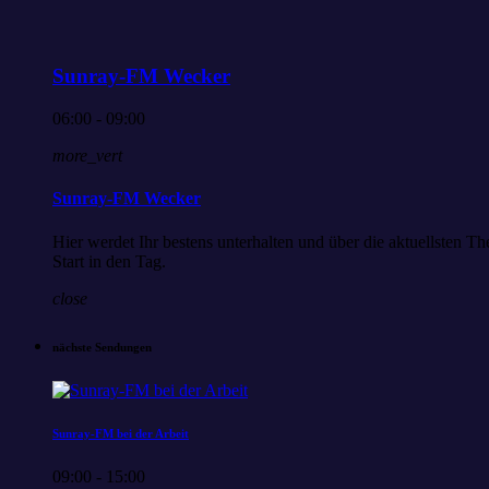
Sunray-FM Wecker
06:00 - 09:00
more_vert
Sunray-FM Wecker
Hier werdet Ihr bestens unterhalten und über die aktuellsten
Start in den Tag.
close
nächste Sendungen
Sunray-FM bei der Arbeit
09:00 - 15:00