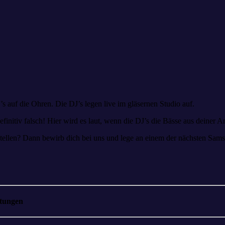
 auf die Ohren. Die DJ’s legen live im gläsernen Studio auf.
finitiv falsch! Hier wird es laut, wenn die DJ’s die Bässe aus deiner A
ellen? Dann bewirb dich bei uns und lege an einem der nächsten Samst
ltungen