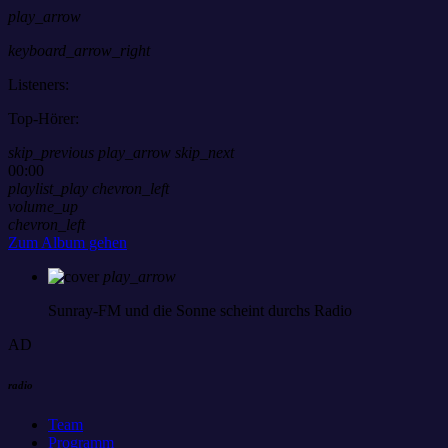
play_arrow
keyboard_arrow_right
Listeners:
Top-Hörer:
skip_previous
play_arrow
skip_next
00:00
playlist_play
chevron_left
volume_up
chevron_left
Zum Album gehen
play_arrow
Sunray-FM
und die Sonne scheint durchs Radio
AD
radio
Team
Programm