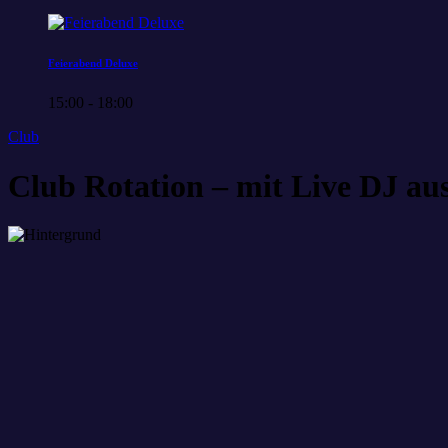
Feierabend Deluxe
15:00 - 18:00
Club
Club Rotation – mit Live DJ au