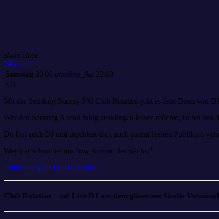
share
close
24
email
Samstag
20:00
trending_flat
23:00
AD
Mit der Sendung Sunray-FM Club Rotation gibt es fette Beats von DJ’s
Wer den Samstag Abend ruhig ausklingen lassen möchte, ist bei uns de
Du bist auch DJ und möchtest dich auch einem breiten Publikum vorst
Wer war schon bei uns bzw. kommt demnächst?
Anmeldung für DJ/DJane hier
Club Rotation – mit Live DJ aus dem gläsernen Studio Veransta