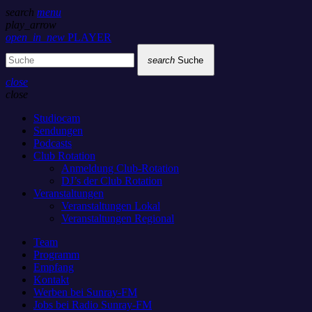
search
menu
play_arrow
open_in_new
PLAYER
search
Suche
close
close
Studiocam
Sendungen
Podcasts
Club Rotation
Anmeldung Club-Rotation
DJ’s der Club Rotation
Veranstaltungen
Veranstaltungen Lokal
Veranstaltungen Regional
Team
Programm
Empfang
Kontakt
Werben bei Sunray-FM
Jobs bei Radio Sunray-FM