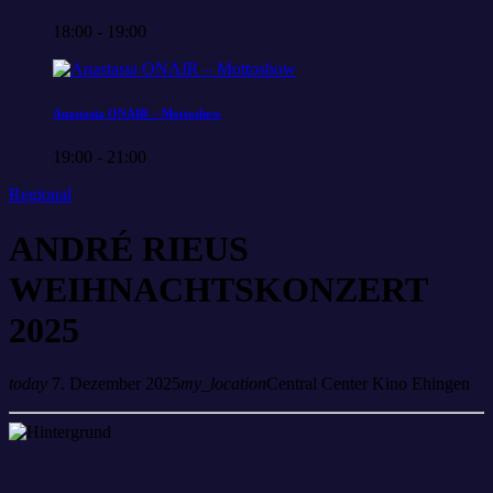
18:00 - 19:00
Anastasia ONAIR – Mottoshow
19:00 - 21:00
Regional
ANDRÉ RIEUS
WEIHNACHTSKONZERT
2025
today
7. Dezember 2025
my_location
Central Center Kino Ehingen