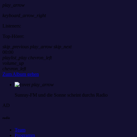
play_arrow
keyboard_arrow_right
Listeners:
Top-Hörer:
skip_previous
play_arrow
skip_next
00:00
playlist_play
chevron_left
volume_up
chevron_left
Zum Album gehen
play_arrow
Sunray-FM
und die Sonne scheint durchs Radio
AD
radio
Team
Programm