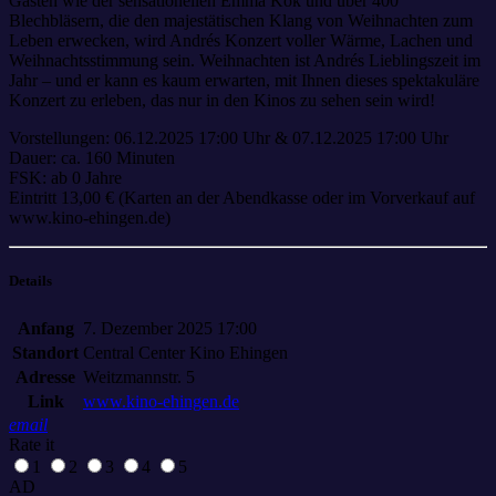
Gästen wie der sensationellen Emma Kok und über 400
Blechbläsern, die den majestätischen Klang von Weihnachten zum
Leben erwecken, wird Andrés Konzert voller Wärme, Lachen und
Weihnachtsstimmung sein. Weihnachten ist Andrés Lieblingszeit im
Jahr – und er kann es kaum erwarten, mit Ihnen dieses spektakuläre
Konzert zu erleben, das nur in den Kinos zu sehen sein wird!
Vorstellungen: 06.12.2025 17:00 Uhr & 07.12.2025 17:00 Uhr
Dauer: ca. 160 Minuten
FSK: ab 0 Jahre
Eintritt 13,00 € (Karten an der Abendkasse oder im Vorverkauf auf
www.kino-ehingen.de)
Details
Anfang
7. Dezember 2025 17:00
Standort
Central Center Kino Ehingen
Adresse
Weitzmannstr. 5
Link
www.kino-ehingen.de
email
Rate it
1
2
3
4
5
AD