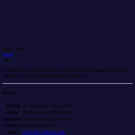
share
close
email
AD
Schülerparty von 10-16 Jahren, ein DJ wird den jungen Menschen
einheizen, alle Getränke alkoholfrei, Snacks.
Details
Anfang
20. September 2024 18:00
Ende
20. September 2024 22:00
Standort
Vereinsheim Donauwinkel
Adresse
Donauwinkel 8/1
Link
www.hkv-erbach.com