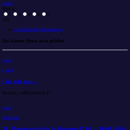
email
Rate it
1
2
3
4
5
AD
Zum Kalender hinzufügen
Das könnte Ihnen auch gefallen
today
Lokal
Lies mir mal…
location_on
Blaubeuren
15
today
Regional
34. Motorradtreffen in Oechsen 07.08. – 10.08.2026