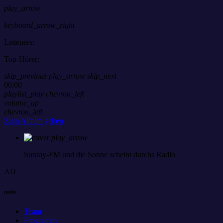
play_arrow
keyboard_arrow_right
Listeners:
Top-Hörer:
skip_previous
play_arrow
skip_next
00:00
playlist_play
chevron_left
volume_up
chevron_left
Zum Album gehen
play_arrow
Sunray-FM
und die Sonne scheint durchs Radio
AD
radio
Team
Programm