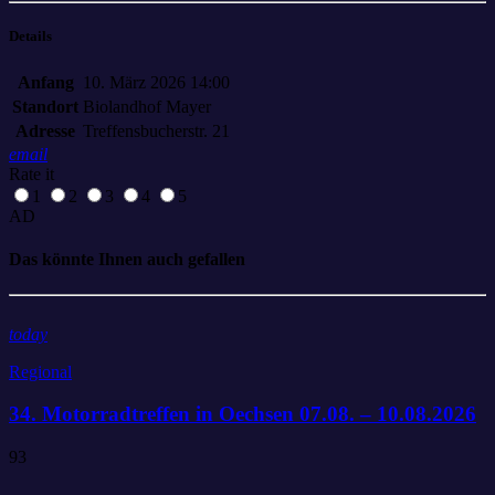
Details
Anfang
10. März 2026 14:00
Standort
Biolandhof Mayer
Adresse
Treffensbucherstr. 21
email
Rate it
1
2
3
4
5
AD
Das könnte Ihnen auch gefallen
today
Regional
34. Motorradtreffen in Oechsen 07.08. – 10.08.2026
93