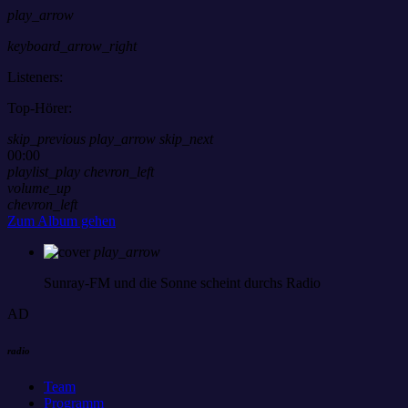
play_arrow
keyboard_arrow_right
Listeners:
Top-Hörer:
skip_previous
play_arrow
skip_next
00:00
playlist_play
chevron_left
volume_up
chevron_left
Zum Album gehen
play_arrow
Sunray-FM
und die Sonne scheint durchs Radio
AD
radio
Team
Programm