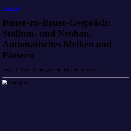
Regional
Bauer-zu-Bauer-Gespräch:
Stallum- und Neubau,
Automatisches Melken und
Füttern
today
10. März 2026
my_location
Biolandhof Mayer