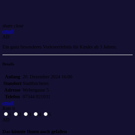
share
close
email
AD
Ein ganz besonderes Vorleseerlebnis für Kinder ab 3 Jahren.
Details
Anfang
20. Dezember 2024 16:00
Standort
Stadtbücherei
Adresse
Webergasse 5
Telefon
07344 921031
email
Rate it
1
2
3
4
5
AD
Das könnte Ihnen auch gefallen