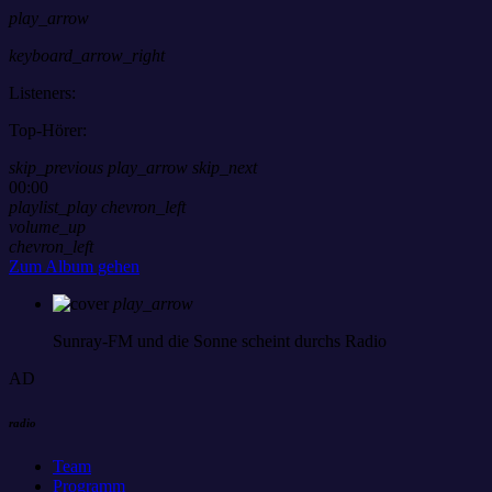
play_arrow
keyboard_arrow_right
Listeners:
Top-Hörer:
skip_previous
play_arrow
skip_next
00:00
playlist_play
chevron_left
volume_up
chevron_left
Zum Album gehen
play_arrow
Sunray-FM
und die Sonne scheint durchs Radio
AD
radio
Team
Programm