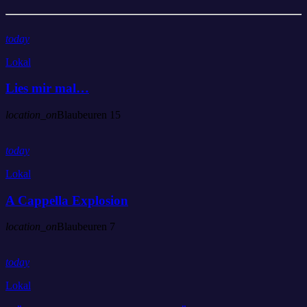
today
Lokal
Lies mir mal…
location_on
Blaubeuren
15
today
Lokal
A Cappella Explosion
location_on
Blaubeuren
7
today
Lokal