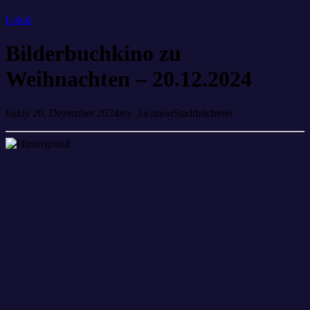
Lokal
Bilderbuchkino zu
Weihnachten – 20.12.2024
today
20. Dezember 2024
my_location
Stadtbücherei