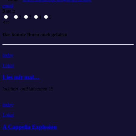
email
Rate it
1
2
3
4
5
AD
Das könnte Ihnen auch gefallen
today
Lokal
Lies mir mal…
location_on
Blaubeuren
15
today
Lokal
A Cappella Explosion