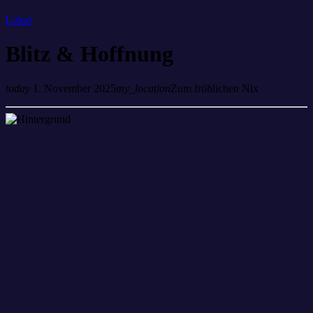
Lokal
Blitz & Hoffnung
today
1. November 2025
my_location
Zum fröhlichen Nix