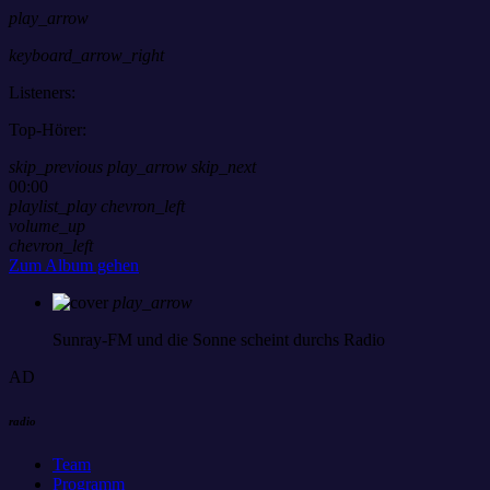
play_arrow
keyboard_arrow_right
Listeners:
Top-Hörer:
skip_previous
play_arrow
skip_next
00:00
playlist_play
chevron_left
volume_up
chevron_left
Zum Album gehen
play_arrow
Sunray-FM
und die Sonne scheint durchs Radio
AD
radio
Team
Programm