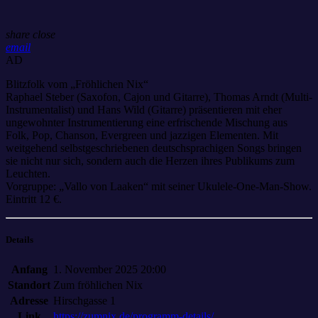
share
close
email
AD
Blitzfolk vom „Fröhlichen Nix“
Raphael Steber (Saxofon, Cajon und Gitarre), Thomas Arndt (Multi-
Instrumentalist) und Hans Wild (Gitarre) präsentieren mit eher
ungewohnter Instrumentierung eine erfrischende Mischung aus
Folk, Pop, Chanson, Evergreen und jazzigen Elementen. Mit
weitgehend selbstgeschriebenen deutschsprachigen Songs bringen
sie nicht nur sich, sondern auch die Herzen ihres Publikums zum
Leuchten.
Vorgruppe: „Vallo von Laaken“ mit seiner Ukulele-One-Man-Show.
Eintritt 12 €.
Details
Anfang
1. November 2025 20:00
Standort
Zum fröhlichen Nix
Adresse
Hirschgasse 1
Link
https://zumnix.de/programm-details/