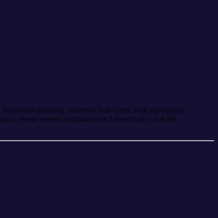
Tunes und Balladen. Stilechter Irish-Celtic Folk mit eigener
amm zu einem wahren musikalischen Leckerbissen, daß die