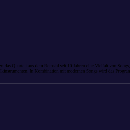
t das Quartett aus dem Remstal seit 10 Jahren eine Vielfalt von Songs, 
 Folkinstrumenten. In Kombination mit modernen Songs wird das Progr