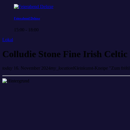
Feierabend Deluxe
15:00 - 18:00
Lokal
Colludie Stone Fine Irish Celtic
today
16. November 2024
my_location
Kleinkunst-Kneipe "Zum fröhl