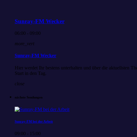
Sunray-FM Wecker
06:00 - 09:00
more_vert
Sunray-FM Wecker
Hier werdet Ihr bestens unterhalten und über die aktuellsten
Start in den Tag.
close
nächste Sendungen
Sunray-FM bei der Arbeit
09:00 - 15:00