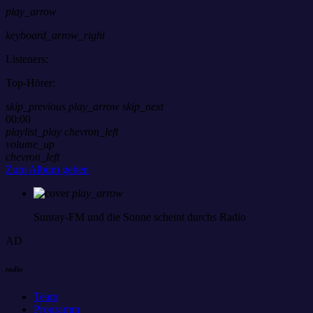
play_arrow
keyboard_arrow_right
Listeners:
Top-Hörer:
skip_previous
play_arrow
skip_next
00:00
playlist_play
chevron_left
volume_up
chevron_left
Zum Album gehen
play_arrow
Sunray-FM
und die Sonne scheint durchs Radio
AD
radio
Team
Programm