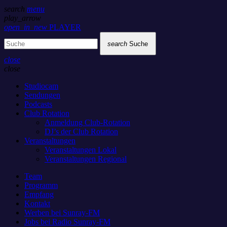
search
menu
play_arrow
open_in_new
PLAYER
search
Suche
close
close
Studiocam
Sendungen
Podcasts
Club Rotation
Anmeldung Club-Rotation
DJ’s der Club Rotation
Veranstaltungen
Veranstaltungen Lokal
Veranstaltungen Regional
Team
Programm
Empfang
Kontakt
Werben bei Sunray-FM
Jobs bei Radio Sunray-FM