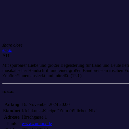
share
close
email
AD
Mit spürbarer Liebe und großer Begeisterung für Land und Leute liefer
musikalischer Handschrift und einer großen Bandbreite an irischen
Zuhörer*innen ansteckt und mitreißt. (15 €)
Details
Anfang
16. November 2024 20:00
Standort
Kleinkunst-Kneipe "Zum fröhlichen Nix"
Adresse
Hirschgasse 1
Link
www.zumnix.de