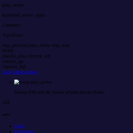
play_arrow
keyboard_arrow_right
Listeners:
Top-Hörer:
skip_previous
play_arrow
skip_next
00:00
playlist_play
chevron_left
volume_up
chevron_left
Zum Album gehen
play_arrow
Sunray-FM
und die Sonne scheint durchs Radio
AD
radio
Team
Programm