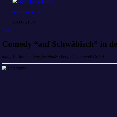
Sunray-FM in the Mix
18:00 - 21:00
Lokal
Comedy “auf Schwäbisch” in de
today
12. Juni 2026
my_location
Seeberger Genusswelt GmbH