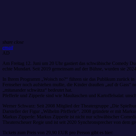
share
close
email
AD
Am Freitag 12. Juni um 20 Uhr gastiert das schwäbische Comedy Duo
echte Mundart. Seit 2019 gemeinsam auf der Bühne, wurden sie 2024 
In Ihrem Programm „Woisch no?“ führen sie das Publikum zurück in 
Fernseher noch aufstehen mußte, die Kinder draußen „auf dr Gass“ n
„mitanander schwätza“ bedeutet hat.
Pfefferle und Zipperle sind wie Maultaschen und Kartoffelsalat: uns
Werner Schwarz: Seit 2008 Mitglied der Theatergruppe „Die Spielbur
Darsteller der Figur „Wilhelm Pfefferle“. 2008 gründete er mit Mar
Markus Zipperle: Markus Zipperle ist nicht nur schwäbischer Comedia
Theaterscheuer Regie und ist seit 2020 Synchronsprecher von dem gr
Tickets zum Preis von 29,90 EUR pro Person gibt es hier: