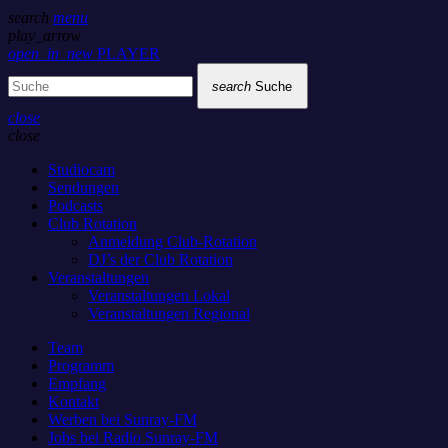
search
menu
play_arrow
open_in_new
PLAYER
search
Suche
close
close
Studiocam
Sendungen
Podcasts
Club Rotation
Anmeldung Club-Rotation
DJ’s der Club Rotation
Veranstaltungen
Veranstaltungen Lokal
Veranstaltungen Regional
Team
Programm
Empfang
Kontakt
Werben bei Sunray-FM
Jobs bei Radio Sunray-FM