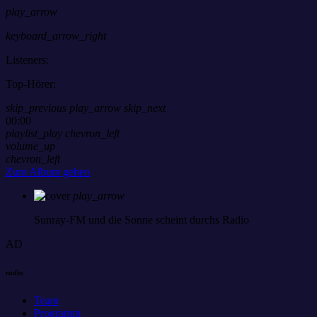
play_arrow
keyboard_arrow_right
Listeners:
Top-Hörer:
skip_previous
play_arrow
skip_next
00:00
playlist_play
chevron_left
volume_up
chevron_left
Zum Album gehen
play_arrow
Sunray-FM
und die Sonne scheint durchs Radio
AD
radio
Team
Programm