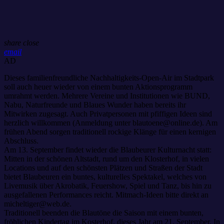
share
close
email
AD
Dieses familienfreundliche Nachhaltigkeits-Open-Air im Stadtpark
soll auch heuer wieder von einem bunten Aktionsprogramm
umrahmt werden. Mehrere Vereine und Institutionen wie BUND,
Nabu, Naturfreunde und Blaues Wunder haben bereits ihr
Mitwirken zugesagt. Auch Privatpersonen mit pfiffigen Ideen sind
herzlich willkommen (Anmeldung unter blautoene@online.de). Am
frühen Abend sorgen traditionell rockige Klänge für einen kernigen
Abschluss.
Am 13. September findet wieder die Blaubeurer Kulturnacht statt:
Mitten in der schönen Altstadt, rund um den Klosterhof, in vielen
Locations und auf den schönsten Plätzen und Straßen der Stadt
bietet Blaubeuren ein buntes, kulturelles Spektakel, welches von
Livemusik über Akrobatik, Feuershow, Spiel und Tanz, bis hin zu
ausgefallenen Performances reicht. Mitmach-Ideen bitte direkt an
micheltiger@web.de.
Traditionell beenden die Blautöne die Saison mit einem bunten,
fröhlichen Kindertag im Kosterhof, dieses Jahr am 21. September. In