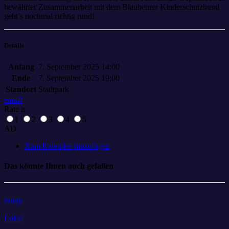
bewährter Zusammenarbeit mit dem Blaubeurer Kinderschutzbund
geht’s nochmal richtig rund!
Details
Anfang
7. September 2025 14:00
Ende
7. September 2025 19:00
Standort
Stadtpark
email
Rate it
1
2
3
4
5
AD
Zum Kalender hinzufügen
Das könnte Ihnen auch gefallen
today
Lokal