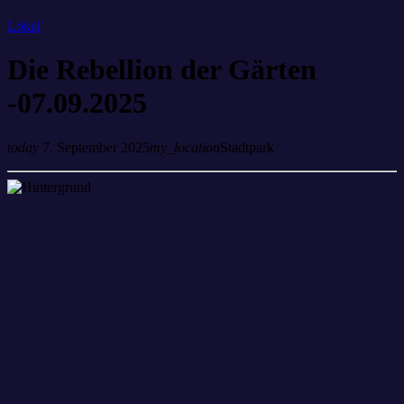
Lokal
Die Rebellion der Gärten
-07.09.2025
today
7. September 2025
my_location
Stadtpark