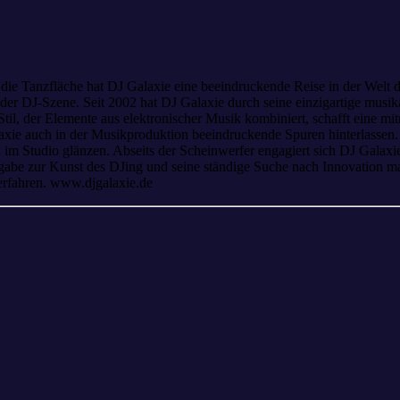
 die Tanzfläche hat DJ Galaxie eine beeindruckende Reise in der Welt
n der DJ-Szene. Seit 2002 hat DJ Galaxie durch seine einzigartige mu
il, der Elemente aus elektronischer Musik kombiniert, schafft eine mit
xie auch in der Musikproduktion beeindruckende Spuren hinterlassen. 
 im Studio glänzen. Abseits der Scheinwerfer engagiert sich DJ Galaxie
abe zur Kunst des DJing und seine ständige Suche nach Innovation mac
 erfahren. www.djgalaxie.de