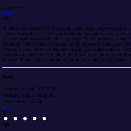
share
close
email
AD
Mit einer Leidenschaft für Musik und einem ausgeprägten Gespür für
entdeckte er früh seine Liebe zur Musik und begann seine Karriere i
Musikliebhabern weltweit auf sich gezogen. Sein unverwechselbarer St
Publikum. Neben seinen Auftritten auf renommierten Bühnen hat Gala
kreative Vision und sein Talent nicht nur auf der Bühne, sondern auch
Fachwissen mittels seiner Radio Show & seinen Zuhörern. Seine Hing
Musiklandschaft. Mehr über ihn könnt Ihr auf seinen Social Kanälen
Details
Anfang
6. Juni 2026 23:00
Standort
Studio Sunray-fm
Adresse
Karlstr. 14
email
Rate it
1
2
3
4
5
AD