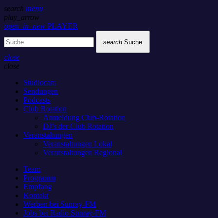
search
menu
play_arrow
open_in_new
PLAYER
search
Suche
close
close
Studiocam
Sendungen
Podcasts
Club Rotation
Anmeldung Club-Rotation
DJ’s der Club Rotation
Veranstaltungen
Veranstaltungen Lokal
Veranstaltungen Regional
Team
Programm
Empfang
Kontakt
Werben bei Sunray-FM
Jobs bei Radio Sunray-FM