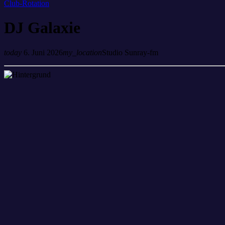
Club-Rotation
DJ Galaxie
today
6. Juni 2026
my_location
Studio Sunray-fm