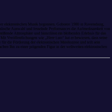
 der elektronischen Musik begonnen. Geboren 1980 in Ravensburg,
sikalische Auswahl und fesselnde Performances die Aufmerksamkeit von
reißende Atmosphäre und hinterlässt ein bleibendes Erlebnis für das
Mit Veröffentlichungen wie „Here i am“ hat er bewiesen, dass seine
 für die Förderung der elektronischen Musikszene und teilt sein
hen Ihn zu einer prägenden Figur in der weltweiten elektronischen