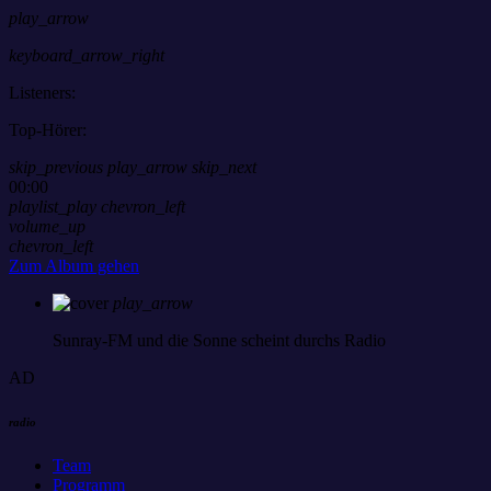
play_arrow
keyboard_arrow_right
Listeners:
Top-Hörer:
skip_previous
play_arrow
skip_next
00:00
playlist_play
chevron_left
volume_up
chevron_left
Zum Album gehen
play_arrow
Sunray-FM
und die Sonne scheint durchs Radio
AD
radio
Team
Programm