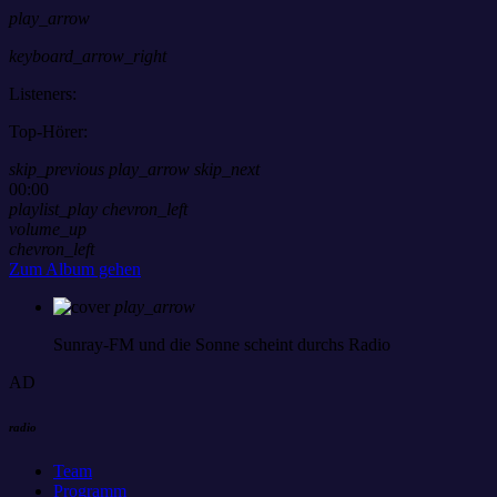
play_arrow
keyboard_arrow_right
Listeners:
Top-Hörer:
skip_previous
play_arrow
skip_next
00:00
playlist_play
chevron_left
volume_up
chevron_left
Zum Album gehen
play_arrow
Sunray-FM
und die Sonne scheint durchs Radio
AD
radio
Team
Programm