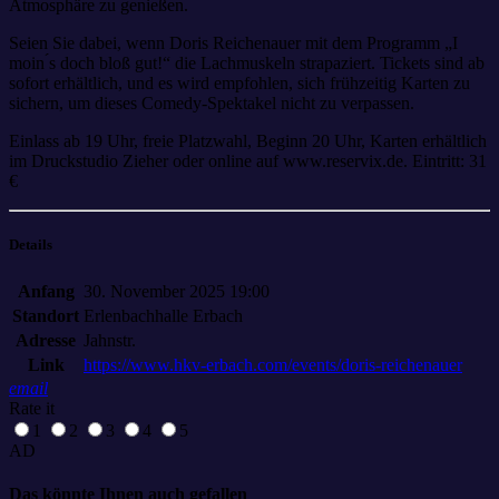
Atmosphäre zu genießen.
Seien Sie dabei, wenn Doris Reichenauer mit dem Programm „I
moin ́s doch bloß gut!“ die Lachmuskeln strapaziert. Tickets sind ab
sofort erhältlich, und es wird empfohlen, sich frühzeitig Karten zu
sichern, um dieses Comedy-Spektakel nicht zu verpassen.
Einlass ab 19 Uhr, freie Platzwahl, Beginn 20 Uhr, Karten erhältlich
im Druckstudio Zieher oder online auf www.reservix.de. Eintritt: 31
€
Details
Anfang
30. November 2025 19:00
Standort
Erlenbachhalle Erbach
Adresse
Jahnstr.
Link
https://www.hkv-erbach.com/events/doris-reichenauer
email
Rate it
1
2
3
4
5
AD
Das könnte Ihnen auch gefallen