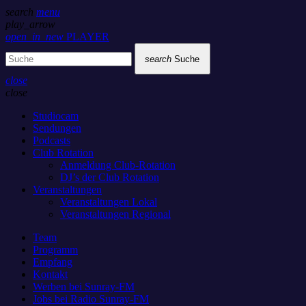
search
menu
play_arrow
open_in_new
PLAYER
search
Suche
close
close
Studiocam
Sendungen
Podcasts
Club Rotation
Anmeldung Club-Rotation
DJ’s der Club Rotation
Veranstaltungen
Veranstaltungen Lokal
Veranstaltungen Regional
Team
Programm
Empfang
Kontakt
Werben bei Sunray-FM
Jobs bei Radio Sunray-FM