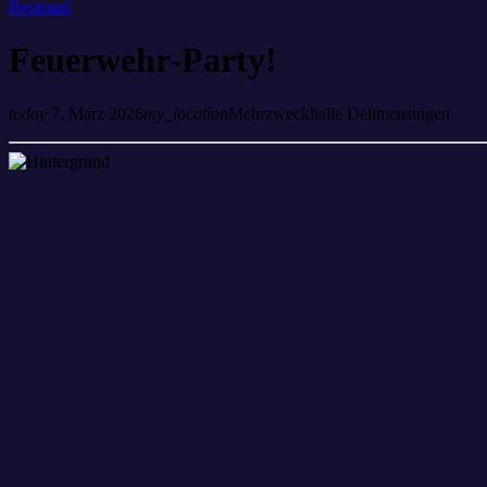
Regional
Feuerwehr-Party!
today
7. März 2026
my_location
Mehrzweckhalle Dellmensingen