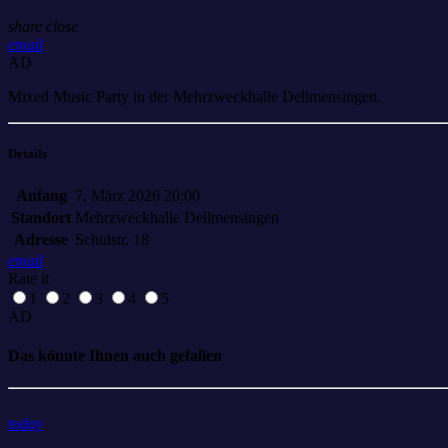
share
close
email
AD
Mixed Music Party in der Mehrzweckhalle Dellmensingen.
Details
Anfang
7. März 2026 20:00
Standort
Mehrzweckhalle Dellmensingen
Adresse
Schulstr. 18
email
Rate it
1
2
3
4
5
AD
Das könnte Ihnen auch gefallen
today