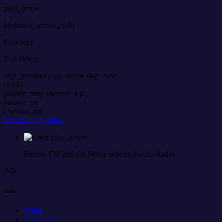
play_arrow
keyboard_arrow_right
Listeners:
Top-Hörer:
skip_previous
play_arrow
skip_next
00:00
playlist_play
chevron_left
volume_up
chevron_left
Zum Album gehen
play_arrow
Sunray-FM
und die Sonne scheint durchs Radio
AD
radio
Team
Programm