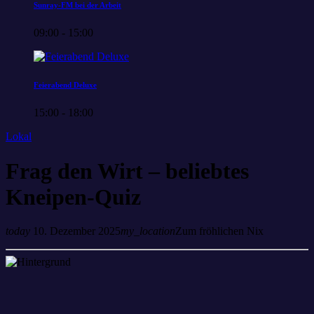
Sunray-FM bei der Arbeit
09:00 - 15:00
Feierabend Deluxe
15:00 - 18:00
Lokal
Frag den Wirt – beliebtes
Kneipen-Quiz
today
10. Dezember 2025
my_location
Zum fröhlichen Nix