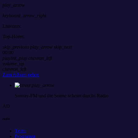
play_arrow
keyboard_arrow_right
Listeners:
Top-Hörer:
skip_previous
play_arrow
skip_next
00:00
playlist_play
chevron_left
volume_up
chevron_left
Zum Album gehen
play_arrow
Sunray-FM
und die Sonne scheint durchs Radio
AD
radio
Team
Programm