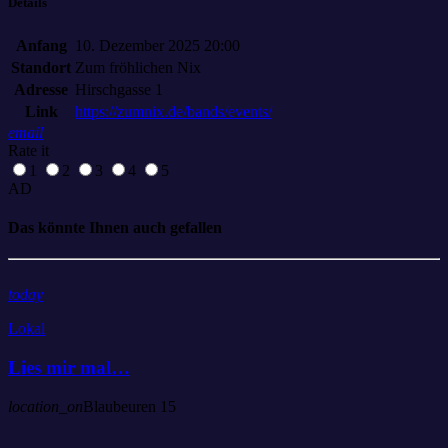
Details
Anfang
10. Dezember 2025 20:00
Standort
Zum fröhlichen Nix
Adresse
Hirschgasse 1
Link
https://zumnix.de/bands/events/
email
Rate it
1
2
3
4
5
AD
Das könnte Ihnen auch gefallen
today
Lokal
Lies mir mal…
location_on
Blaubeuren
15