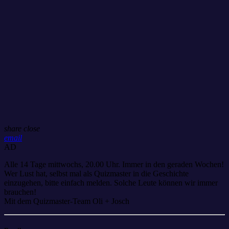
share
close
email
AD
Alle 14 Tage mittwochs, 20.00 Uhr. Immer in den geraden Wochen!
Wer Lust hat, selbst mal als Quizmaster in die Geschichte
einzugehen, bitte einfach melden. Solche Leute können wir immer
brauchen!
Mit dem Quizmaster-Team Oli + Josch