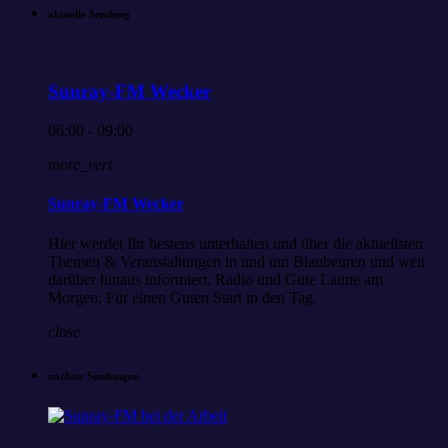
aktuelle Sendung
Sunray-FM Wecker
06:00 - 09:00
more_vert
Sunray-FM Wecker
Hier werdet Ihr bestens unterhalten und über die aktuellsten
Themen & Veranstaltungen in und um Blaubeuren und weit
darüber hinaus informiert. Radio und Gute Laune am
Morgen; Für einen Guten Start in den Tag.
close
nächste Sendungen