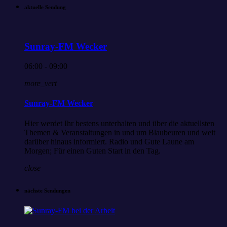
aktuelle Sendung
Sunray-FM Wecker
06:00 - 09:00
more_vert
Sunray-FM Wecker
Hier werdet Ihr bestens unterhalten und über die aktuellsten
Themen & Veranstaltungen in und um Blaubeuren und weit
darüber hinaus informiert. Radio und Gute Laune am
Morgen; Für einen Guten Start in den Tag.
close
nächste Sendungen