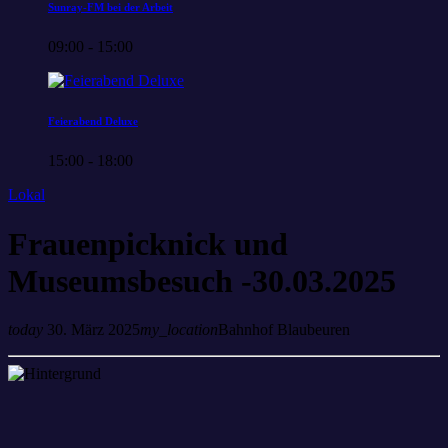
Sunray-FM bei der Arbeit
09:00 - 15:00
Feierabend Deluxe
15:00 - 18:00
Lokal
Frauenpicknick und
Museumsbesuch -30.03.2025
today
30. März 2025
my_location
Bahnhof Blaubeuren