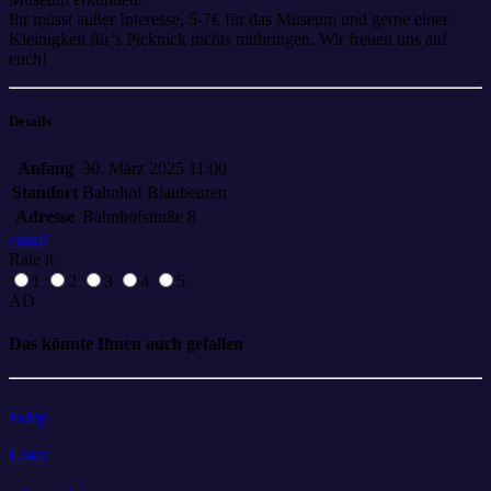
Ihr müsst außer Interesse, 5-7€ für das Museum und gerne einer
Kleinigkeit für’s Picknick nichts mitbringen. Wir freuen uns auf
euch!
Details
Anfang
30. März 2025 11:00
Standort
Bahnhof Blaubeuren
Adresse
Bahnhofstraße 8
email
Rate it
1
2
3
4
5
AD
Das könnte Ihnen auch gefallen
today
Lokal