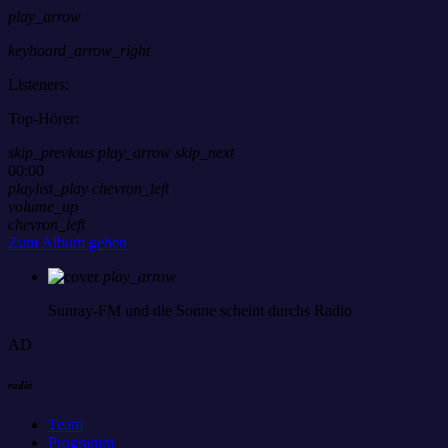
play_arrow
keyboard_arrow_right
Listeners:
Top-Hörer:
skip_previous
play_arrow
skip_next
00:00
playlist_play
chevron_left
volume_up
chevron_left
Zum Album gehen
play_arrow
Sunray-FM
und die Sonne scheint durchs Radio
AD
radio
Team
Programm