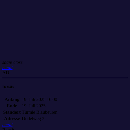
share
close
email
AD
Details
Anfang
19. Juli 2025 16:00
Ende
19. Juli 2025
Standort
Türmle Blaubeuren
Adresse
Dodelweg 2
email
Rate it