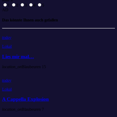
1
2
3
4
5
AD
Das könnte Ihnen auch gefallen
today
Lokal
Lies mir mal…
location_on
Blaubeuren
15
today
Lokal
A Cappella Explosion
location_on
Blaubeuren
7