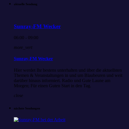
aktuelle Sendung
Sunray-FM Wecker
06:00 - 09:00
more_vert
Sunray-FM Wecker
Hier werdet Ihr bestens unterhalten und über die aktuellsten
Themen & Veranstaltungen in und um Blaubeuren und weit
darüber hinaus informiert. Radio und Gute Laune am
Morgen; Für einen Guten Start in den Tag.
close
nächste Sendungen