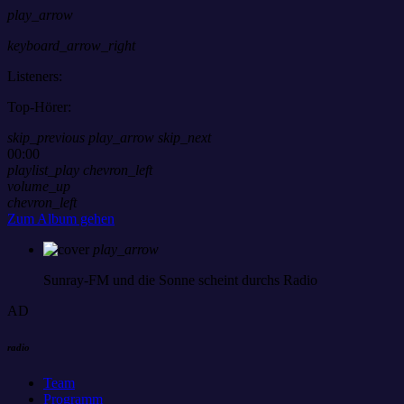
play_arrow
keyboard_arrow_right
Listeners:
Top-Hörer:
skip_previous
play_arrow
skip_next
00:00
playlist_play
chevron_left
volume_up
chevron_left
Zum Album gehen
play_arrow
Sunray-FM
und die Sonne scheint durchs Radio
AD
radio
Team
Programm