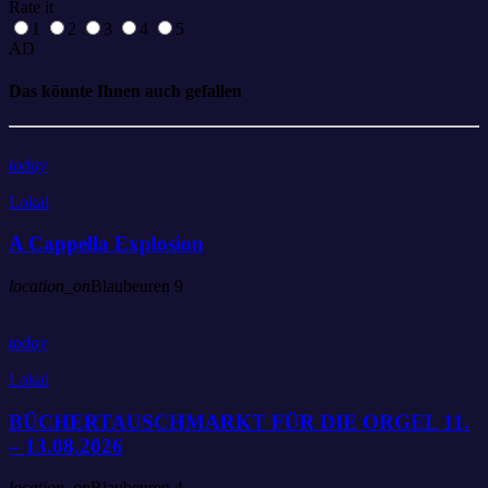
Rate it
1
2
3
4
5
AD
Das könnte Ihnen auch gefallen
today
Lokal
A Cappella Explosion
location_on
Blaubeuren
9
today
Lokal
BÜCHERTAUSCHMARKT FÜR DIE ORGEL 11.
– 13.08.2026
location_on
Blaubeuren
4