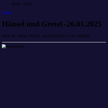
00:00 - 02:00
Lokal
Hänsel und Gretel -26.01.2025
today
26. Januar 2025
my_location
Theater in der Talmühle