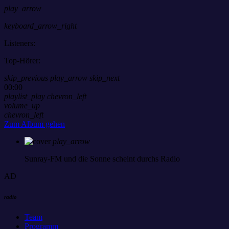
play_arrow
keyboard_arrow_right
Listeners:
Top-Hörer:
skip_previous
play_arrow
skip_next
00:00
playlist_play
chevron_left
volume_up
chevron_left
Zum Album gehen
play_arrow
Sunray-FM
und die Sonne scheint durchs Radio
AD
radio
Team
Programm