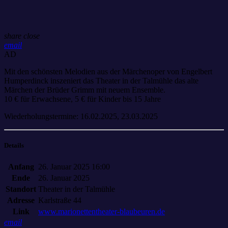
share
close
email
AD
Mit den schönsten Melodien aus der Märchenoper von Engelbert
Humperdinck inszeniert das Theater in der Talmühle das alte
Märchen der Brüder Grimm mit neuem Ensemble.
10 € für Erwachsene, 5 € für Kinder bis 15 Jahre
Wiederholungstermine: 16.02.2025, 23.03.2025
Details
Anfang
26. Januar 2025 16:00
Ende
26. Januar 2025
Standort
Theater in der Talmühle
Adresse
Karlstraße 44
Link
www.marionettentheater-blaubeuren.de
email