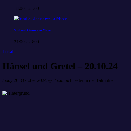
18:00 - 21:00
Soul and Groove to Move
21:00 - 23:00
Lokal
Hänsel und Gretel – 20.10.24
today
20. Oktober 2024
my_location
Theater in der Talmühle