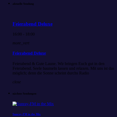
aktuelle Sendung
Feierabend Deluxe
16:00 - 18:00
more_vert
Feierabend Deluxe
Feierabend & Gute Laune. Wir bringen Euch gut in den
Feierabend. Seele baumeln lassen und relaxen. Mit uns ist das
möglich; denn die Sonne scheint durchs Radio
close
nächste Sendungen
Sunray-FM in the Mix