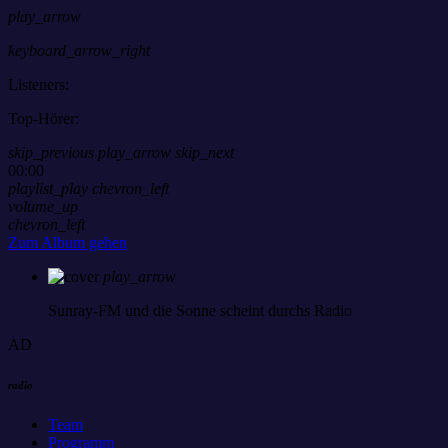
play_arrow
keyboard_arrow_right
Listeners:
Top-Hörer:
skip_previous
play_arrow
skip_next
00:00
playlist_play
chevron_left
volume_up
chevron_left
Zum Album gehen
play_arrow
Sunray-FM
und die Sonne scheint durchs Radio
AD
radio
Team
Programm