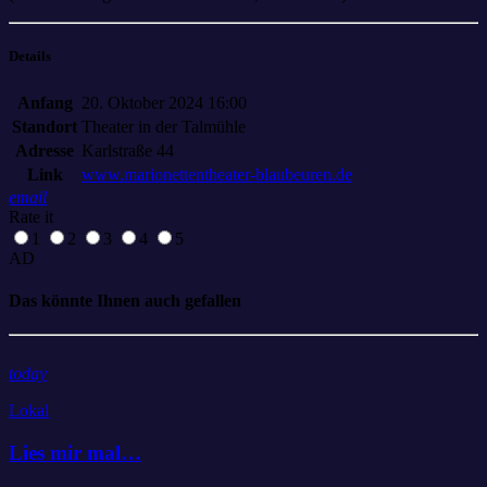
Details
Anfang
20. Oktober 2024 16:00
Standort
Theater in der Talmühle
Adresse
Karlstraße 44
Link
www.marionettentheater-blaubeuren.de
email
Rate it
1
2
3
4
5
AD
Das könnte Ihnen auch gefallen
today
Lokal
Lies mir mal…