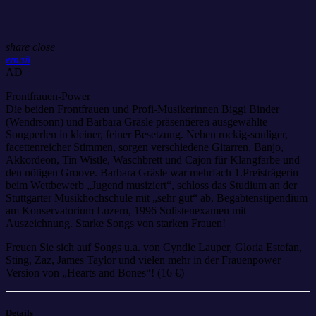
share
close
email
AD
Frontfrauen-Power
Die beiden Frontfrauen und Profi-Musikerinnen Biggi Binder
(Wendrsonn) und Barbara Gräsle präsentieren ausgewählte
Songperlen in kleiner, feiner Besetzung. Neben rockig-souliger,
facettenreicher Stimmen, sorgen verschiedene Gitarren, Banjo,
Akkordeon, Tin Wistle, Waschbrett und Cajon für Klangfarbe und
den nötigen Groove. Barbara Gräsle war mehrfach 1.Preisträgerin
beim Wettbewerb „Jugend musiziert“, schloss das Studium an der
Stuttgarter Musikhochschule mit „sehr gut“ ab, Begabtenstipendium
am Konservatorium Luzern, 1996 Solistenexamen mit
Auszeichnung. Starke Songs von starken Frauen!
Freuen Sie sich auf Songs u.a. von Cyndie Lauper, Gloria Estefan,
Sting, Zaz, James Taylor und vielen mehr in der Frauenpower
Version von „Hearts and Bones“! (16 €)
Details