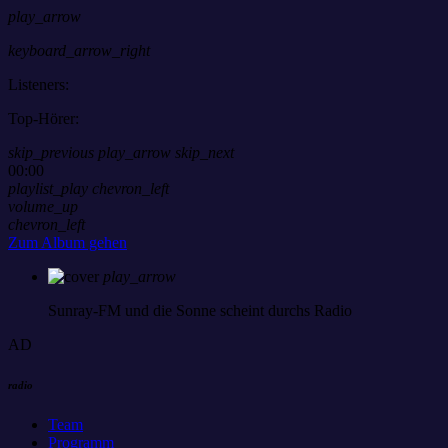
play_arrow
keyboard_arrow_right
Listeners:
Top-Hörer:
skip_previous
play_arrow
skip_next
00:00
playlist_play
chevron_left
volume_up
chevron_left
Zum Album gehen
play_arrow
Sunray-FM
und die Sonne scheint durchs Radio
AD
radio
Team
Programm