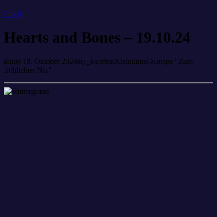
Lokal
Hearts and Bones – 19.10.24
today
19. Oktober 2024
my_location
Kleinkunst-Kneipe "Zum
fröhlichen Nix"