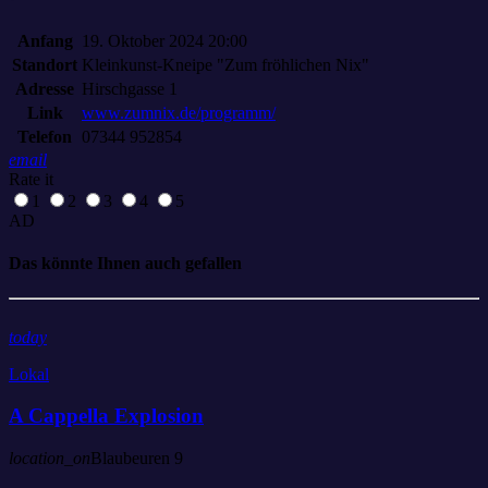
Anfang
19. Oktober 2024 20:00
Standort
Kleinkunst-Kneipe "Zum fröhlichen Nix"
Adresse
Hirschgasse 1
Link
www.zumnix.de/programm/
Telefon
07344 952854
email
Rate it
1
2
3
4
5
AD
Das könnte Ihnen auch gefallen
today
Lokal
A Cappella Explosion
location_on
Blaubeuren
9