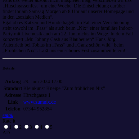
Falls das Wetter absolut nicht mitspielen mag, verschieben wir das
„Hirschgassenfest“ um eine Woche. Die Entscheidung darüber
findet Ihr am Samsag Morgen ab 8 Uhr auf unserer Homepage und
in den „sozialen Medien“.
Egal ob es Katzen und Hunde hagelt, im Fall einer Verschiebung
steht sowohl im „Fass“ als auch beim „Nix“ einer familiäre Indoor-
Party mit Livemusik auch am 22. Juni nichts im Wege. In dem Fall
konzertiert „Mr. Johnny Cash aus Blaubeuren“ Hans-Jörg
Autenrieth bei Tobias im „Fass“ und „Ganz schön wild“ beim
„Fröhlichen Nix“. Laßt uns ein schönes Fest zusammen feiern!
Details
Anfang
29. Juni 2024 17:00
Standort
Kleinkunst-Kneipe "Zum fröhlichen Nix"
Adresse
Hirschgasse 1
Link
www.zumnix.de
Telefon
07344 952854
email
Rate it
1
2
3
4
5
AD