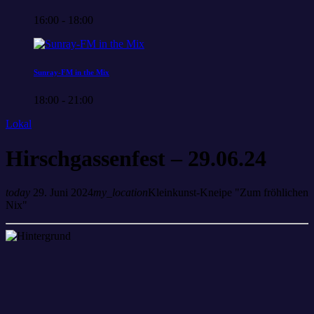
16:00 - 18:00
Sunray-FM in the Mix
18:00 - 21:00
Lokal
Hirschgassenfest – 29.06.24
today
29. Juni 2024
my_location
Kleinkunst-Kneipe "Zum fröhlichen
Nix"