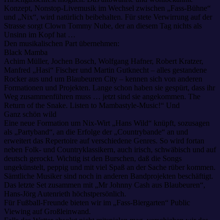
Konzept, Nonstop-Livemusik im Wechsel zwischen „Fass-Bühne“
und „Nix“, wird natürlich beibehalten. Für stete Verwirrung auf der
Strasse sorgt Clown Tommy Nube, der an diesem Tag nichts als
Unsinn im Kopf hat …
Den musikalischen Part übernehmen:
Black Mamba
Achim Müller, Jochen Bosch, Wolfgang Hafner, Robert Kratzer,
Manfred „Hasi“ Fischer und Martin Gutknecht – alles gestandene
Rocker aus und um Blaubeuren City – kennen sich von anderen
Formationen und Projekten. Lange schon haben sie gespürt, dass ihr
Weg zusammenführen muss … jetzt sind sie angekommen. The
Return of the Snake. Listen to Mambastyle-Music!“ Und
Ganz schön wild
Eine neue Formation um Nix-Wirt „Hans Wild“ knüpft, sozusagen
als „Partyband“, an die Erfolge der „Countrybande“ an und
erweitert das Repertoire auf verschiedene Genres. So wird fortan
neben Folk- und Countryklassikern, auch irisch, schwäbisch und auf
deutsch gerockt. Wichtig ist den Burschen, daß die Songs
ungekünstelt, peppig und mit viel Spaß an der Sache rüber kommen.
Sämtliche Musiker sind noch in anderen Bandprojekten beschäftigt.
Das letzte Set zusammen mit „Mr Johnny Cash aus Blaubeuren“,
Hans-Jörg Autenrieth höchstpersönlich.
Für Fußball-Freunde bieten wir im „Fass-Biergarten“ Public
Viewing auf Großleinwand.