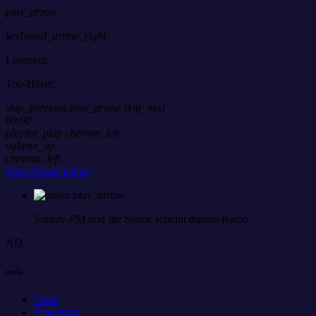
play_arrow
keyboard_arrow_right
Listeners:
Top-Hörer:
skip_previous
play_arrow
skip_next
00:00
playlist_play
chevron_left
volume_up
chevron_left
Zum Album gehen
play_arrow
Sunray-FM
und die Sonne scheint durchs Radio
AD
radio
Team
Programm