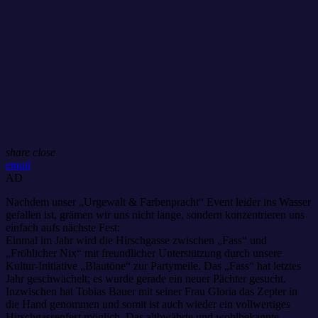
share
close
email
AD
Nachdem unser „Urgewalt & Farbenpracht“ Event leider ins Wasser
gefallen ist, grämen wir uns nicht lange, sondern konzentrieren uns
einfach aufs nächste Fest:
Einmal im Jahr wird die Hirschgasse zwischen „Fass“ und
„Fröhlicher Nix“ mit freundlicher Unterstützung durch unsere
Kultur-Initiative „Blautöne“ zur Partymeile. Das „Fass“ hat letztes
Jahr geschwächelt; es wurde gerade ein neuer Pächter gesucht.
Inzwischen hat Tobias Bauer mit seiner Frau Gloria das Zepter in
die Hand genommen und somit ist auch wieder ein vollwertiges
Hirschgassenfest möglich. Das altbwährte und wohlbekannte