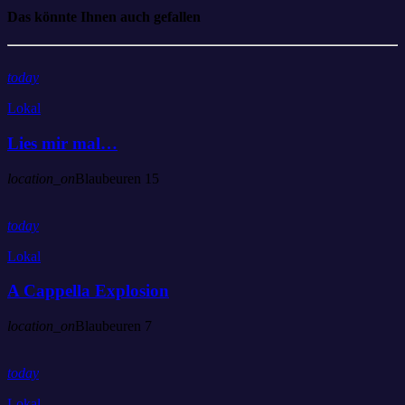
Das könnte Ihnen auch gefallen
today
Lokal
Lies mir mal…
location_on
Blaubeuren
15
today
Lokal
A Cappella Explosion
location_on
Blaubeuren
7
today
Lokal