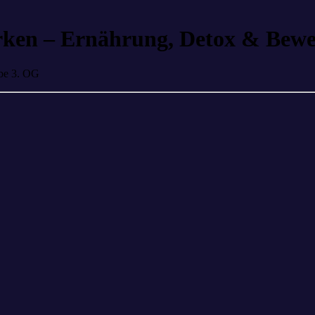
rken – Ernährung, Detox & Bew
ube 3. OG