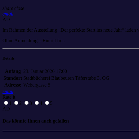
share
close
email
AD
Im Rahmen der Ausstellung „Der perfekte Start ins neue Jahr“ laden wi
Ohne Anmeldung – Eintritt frei.
Details
Anfang
23. Januar 2026 17:00
Standort
Stadtbücherei Blaubeuren Täferstube 3. OG
Adresse
Webergasse 5
email
Rate it
1
2
3
4
5
AD
Das könnte Ihnen auch gefallen