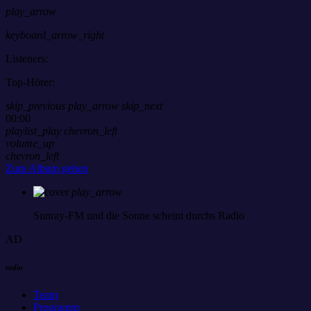
play_arrow
keyboard_arrow_right
Listeners:
Top-Hörer:
skip_previous
play_arrow
skip_next
00:00
playlist_play
chevron_left
volume_up
chevron_left
Zum Album gehen
play_arrow
Sunray-FM
und die Sonne scheint durchs Radio
AD
radio
Team
Programm