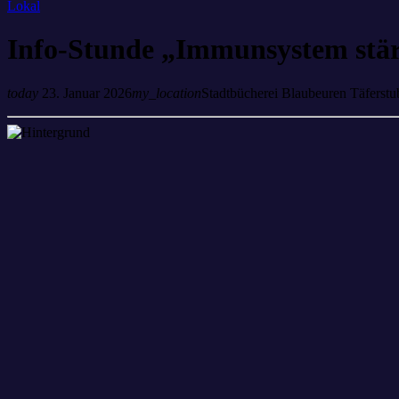
Lokal
Info-Stunde „Immunsystem stä
today
23. Januar 2026
my_location
Stadtbücherei Blaubeuren Täferst