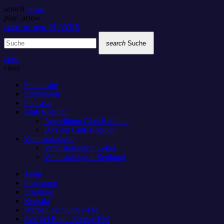
search
menu
play_arrow
open_in_new
PLAYER
search
Suche
close
close
Studiocam
Sendungen
Podcasts
Club Rotation
Anmeldung Club-Rotation
DJ’s der Club Rotation
Veranstaltungen
Veranstaltungen Lokal
Veranstaltungen Regional
Team
Programm
Empfang
Kontakt
Werben bei Sunray-FM
Jobs bei Radio Sunray-FM