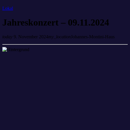
Lokal
Jahreskonzert – 09.11.2024
today
9. November 2024
my_location
Johannes-Montini-Haus