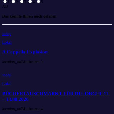
1
2
3
4
5
AD
Das könnte Ihnen auch gefallen
today
Lokal
A Cappella Explosion
location_on
Blaubeuren
9
today
Lokal
BÜCHERTAUSCHMARKT FÜR DIE ORGEL 11.
– 13.08.2026
location_on
Blaubeuren
4