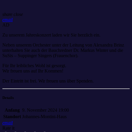
share
close
email
AD
Zu unserem Jahreskonzert laden wir Sie herzlich ein.
Neben unserem Orchester unter der Leitung von Alexandra Brinz
unterhalten Sie auch der Bauchredner Dr. Markus Winter und die
SuSis – Suppinger Singers (Frauenchor).
Für Ihr leibliches Wohl ist gesorgt.
Wir freuen uns auf Ihr Kommen!
Der Eintritt ist frei. Wir freuen uns über Spenden.
Details
Anfang
9. November 2024 19:00
Standort
Johannes-Montini-Haus
email
Rate it