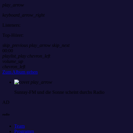
play_arrow
keyboard_arrow_right
Listeners:
Top-Hörer:
skip_previous
play_arrow
skip_next
00:00
playlist_play
chevron_left
volume_up
chevron_left
Zum Album gehen
play_arrow
Sunray-FM
und die Sonne scheint durchs Radio
AD
radio
Team
Programm