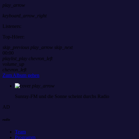
play_arrow
keyboard_arrow_right
Listeners:
Top-Hörer:
skip_previous
play_arrow
skip_next
00:00
playlist_play
chevron_left
volume_up
chevron_left
Zum Album gehen
play_arrow
Sunray-FM
und die Sonne scheint durchs Radio
AD
radio
Team
Programm