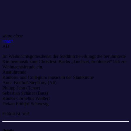
share
close
email
AD
Im Weihnachtsgottesdienst der Stadtkirche erklingt die berühmteste
Kirchenmusik zum Christfest: Bachs „Jauchzet, frohlocket“ lädt zur
Weihnachtsfreude ein.
Ausführende
Kantorei und Collegium musicum der Stadtkirche
Anna Botthof-Stephany (Alt)
Philipp Jahn (Tenor)
Sebastian Schäfer (Bass)
Kantor Cornelius Weißert
Dekan Frithjof Schwesig
Eintritt ist frei!
Details