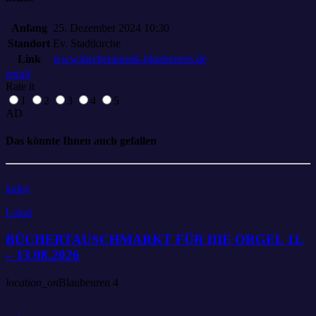
Anfang
25. Dezember 2024 10:30
Standort
Ev. Stadtkirche
Link
www.kirchenmusik-blaubeuren.de
email
Rate it
1
2
3
4
5
AD
Das könnte Ihnen auch gefallen
today
Lokal
BÜCHERTAUSCHMARKT FÜR DIE ORGEL 11.
– 13.08.2026
location_on
Blaubeuren
4