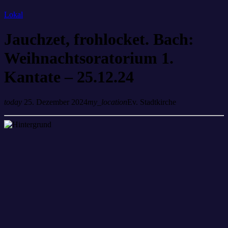
Lokal
Jauchzet, frohlocket. Bach:
Weihnachtsoratorium 1.
Kantate – 25.12.24
today
25. Dezember 2024
my_location
Ev. Stadtkirche