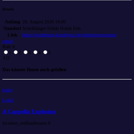
Details
Anfang
26. August 2026 18:00
Standort
Schelklinger Höhle Hohle Fels
Link
https://goettinnen-konferenz.de/rahmenprogramm/
email
Rate it
1
2
3
4
5
AD
Das könnte Ihnen auch gefallen
today
Lokal
A Cappella Explosion
location_on
Blaubeuren
9