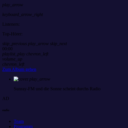
play_arrow
keyboard_arrow_right
Listeners:
Top-Hörer:
skip_previous
play_arrow
skip_next
00:00
playlist_play
chevron_left
volume_up
chevron_left
Zum Album gehen
play_arrow
Sunray-FM
und die Sonne scheint durchs Radio
AD
radio
Team
Programm