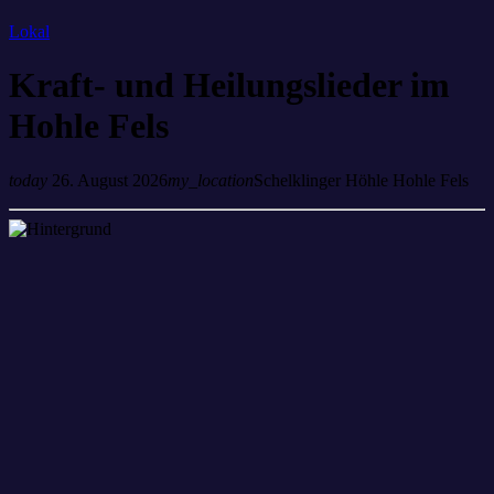
Lokal
Kraft- und Heilungslieder im
Hohle Fels
today
26. August 2026
my_location
Schelklinger Höhle Hohle Fels