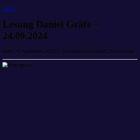
Lokal
Lesung Daniel Gräfe –
24.09.2024
today
24. September 2024
my_location
Buchhandlung Bücherpunkt