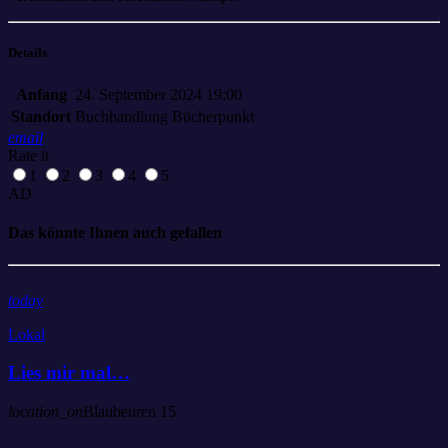
Details
Anfang
24. September 2024 19:00
Standort
Buchhandlung Bücherpunkt
email
Rate it
1
2
3
4
5
AD
Das könnte Ihnen auch gefallen
today
Lokal
Lies mir mal…
location_on
Blaubeuren
15