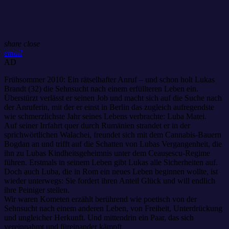
share
close
email
AD
Frühsommer 2010: Ein rätselhafter Anruf – und schon holt Lukas
Brandt (32) die Sehnsucht nach einem erfüllteren Leben ein.
Überstürzt verlässt er seinen Job und macht sich auf die Suche nach
der Anruferin, mit der er einst in Berlin das zugleich aufregendste
wie schmerzlichste Jahr seines Lebens verbrachte: Luba Matei.
Auf seiner Irrfahrt quer durch Rumänien strandet er in der
sprichwörtlichen Walachei, freundet sich mit dem Cannabis-Bauern
Bogdan an und trifft auf die Schatten von Lubas Vergangenheit, die
ihn zu Lubas Kindheitsgeheimnis unter dem Ceaușescu-Regime
führen. Erstmals in seinem Leben gibt Lukas alle Sicherheiten auf.
Doch auch Luba, die in Rom ein neues Leben beginnen wollte, ist
wieder unterwegs: Sie fordert ihren Anteil Glück und will endlich
ihre Peiniger stellen.
Wir waren Kometen erzählt berührend wie poetisch von der
Sehnsucht nach einem anderen Leben, von Freiheit, Unterdrückung
und ungleicher Herkunft. Und mittendrin ein Paar, das sich
vereinnahmt und füreinander kämpft