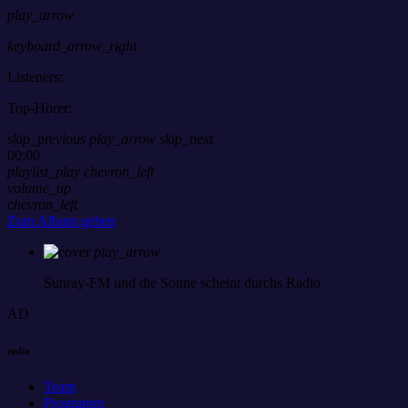
play_arrow
keyboard_arrow_right
Listeners:
Top-Hörer:
skip_previous
play_arrow
skip_next
00:00
playlist_play
chevron_left
volume_up
chevron_left
Zum Album gehen
play_arrow
Sunray-FM
und die Sonne scheint durchs Radio
AD
radio
Team
Programm