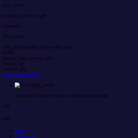
play_arrow
keyboard_arrow_right
Listeners:
Top-Hörer:
skip_previous
play_arrow
skip_next
00:00
playlist_play
chevron_left
volume_up
chevron_left
Zum Album gehen
play_arrow
Sunray-FM
und die Sonne scheint durchs Radio
AD
radio
Team
Programm