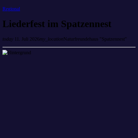
Regional
Liederfest im Spatzennest
today
11. Juli 2026
my_location
Naturfreundehaus "Spatzennest"