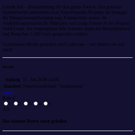
Eintritt frei – Hutsammlung für den guten Zweck. Der gesamte
Spendenerlös unterstützt zwei NaturFreunde-Projekte im Senegal:
die Mangrovenaufforstung zum Klimaschutz sowie ein
Ausbildungszentrum für Mädchen und junge Frauen in der Region
Saint-Louis. Im vergangenen Jahr konnten dank der Besucherinnen
und Besucher 1.500 Euro gespendet werden.
Gemeinsam Musik genießen und Gutes tun – wir freuen uns auf
euch!
Details
Anfang
11. Juli 2026 14:00
Standort
Naturfreundehaus "Spatzennest"
email
Rate it
1
2
3
4
5
AD
Das könnte Ihnen auch gefallen