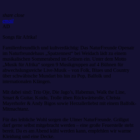
share
close
email
AD
Songs für Afrika!
Familienfreundlich und kultverdächtig: Das NaturFreunde Openair
im Naturfreundehaus „Spatzennest“ bei Weidach lädt zu einem
musikalischen Sommerabend im Grünen ein. Unter dem Motto
„Musik für Afrika“ sorgen 9 Musikgruppen auf 4 Bühnen für
abwechslungsreiche Live-Musik – von Folk, Blues und Country
über schwäbische Mundart bis hin zu Pop, Balfolk und
internationalen Klängen.
Mit dabei sind: Trio Oje, Die Jago’s, Habemus, Walk the Line,
Smart & Guitar, Koidu, Trolle üben Rückwärtsrolle, Christa
Mayerhofer & Andy Bigos sowie Herzallerliebst mit einem Balfolk-
Mitmachtanz.
Für das leibliche Wohl sorgen die Ulmer NaturFreunde. Grillgut
darf gerne selbst mitgebracht werden – eine große Feuerstelle steht
bereit. Da es am Abend kühl werden kann, empfehlen wir warme
Kleidung und eine Decke.