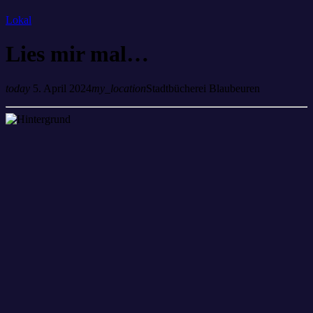
Lokal
Lies mir mal…
today
5. April 2024
my_location
Stadtbücherei Blaubeuren