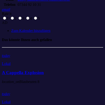
Telefon
07344 92 10 31
email
Rate it
1
2
3
4
5
AD
Zum Kalender hinzufügen
Das könnte Ihnen auch gefallen
today
Lokal
A Cappella Explosion
location_on
Blaubeuren
8
today
Lokal