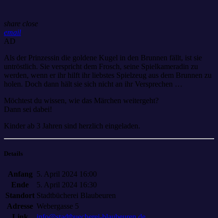
share
close
email
AD
Als der Prinzessin die goldene Kugel in den Brunnen fällt, ist sie
untröstlich. Sie verspricht dem Frosch, seine Spielkameradin zu
werden, wenn er ihr hilft ihr liebstes Spielzeug aus dem Brunnen zu
holen. Doch dann hält sie sich nicht an ihr Versprechen …
Möchtest du wissen, wie das Märchen weitergeht?
Dann sei dabei!
Kinder ab 3 Jahren sind herzlich eingeladen.
Details
Anfang
5. April 2024 16:00
Ende
5. April 2024 16:30
Standort
Stadtbücherei Blaubeuren
Adresse
Webergasse 5
Link
info@stadtbuecherei-blaubeuren.de