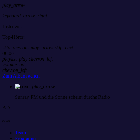
play_arrow
keyboard_arrow_right
Listeners:
Top-Hörer:
skip_previous
play_arrow
skip_next
00:00
playlist_play
chevron_left
volume_up
chevron_left
Zum Album gehen
play_arrow
Sunray-FM
und die Sonne scheint durchs Radio
AD
radio
Team
Programm