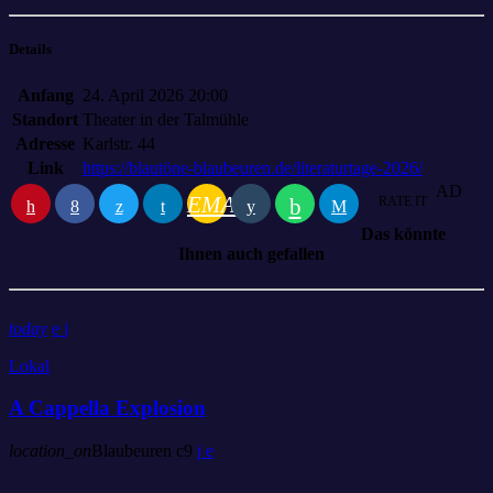
Details
Anfang
24. April 2026 20:00
Standort
Theater in der Talmühle
Adresse
Karlstr. 44
Link
https://blautöne-blaubeuren.de/literaturtage-2026/
AD
EMAIL
RATE IT
Das könnte
Ihnen auch gefallen
today
Lokal
A Cappella Explosion
location_on
Blaubeuren
9