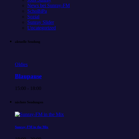
News bei Sunray-FM
SchoBiPa
Sozial
Sunray Slider
Uncategorized
aktuelle Sendung
Oldies
Blaupause
15:00 - 18:00
nächste Sendungen
Sunray-FM in the Mix