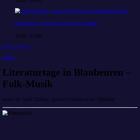
18:00 - 20:00
Club Rotation – mit Live DJ aus dem gläsernen Studio
20:00 - 23:00
Lokal
Literaturtage in Blaubeuren –
Folk-Musik
today
24. April 2026
my_location
Theater in der Talmühle