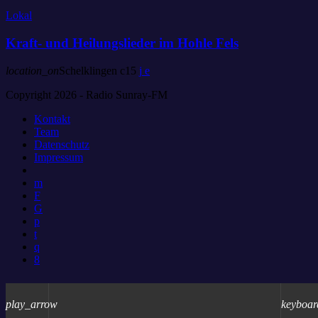
Lokal
Kraft- und Heilungslieder im Hohle Fels
location_on
Schelklingen
15
Copyright 2026 - Radio Sunray-FM
Kontakt
Team
Datenschutz
Impressum
play_arrow
keyboar