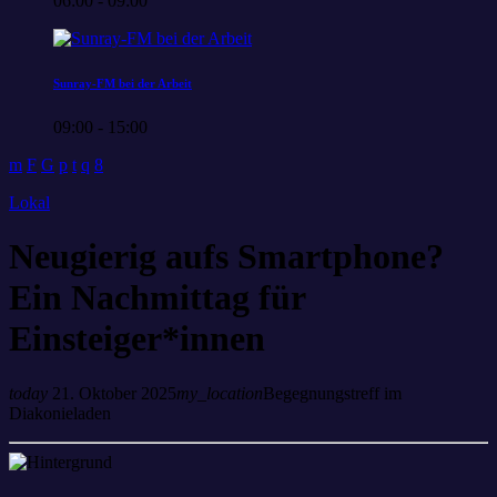
06:00 - 09:00
Sunray-FM bei der Arbeit
09:00 - 15:00
Lokal
Neugierig aufs Smartphone?
Ein Nachmittag für
Einsteiger*innen
today
21. Oktober 2025
my_location
Begegnungstreff im
Diakonieladen