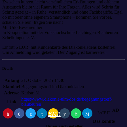
Zwischen kurzen, leicht verständlichen Erklärungen und offenem
Austausch bleibt viel Raum für Ihre Fragen. Alles wird Schritt für
Schritt gezeigt – in Ruhe, verständlich und ohne Fachbegriffe. Egal
ob mit oder ohne eigenem Smartphone – kommen Sie vorbei,
schauen Sie rein, fragen Sie nach!
Mit Udo Besenreuther
In Kooperation mit der Volkshochschule Laichingen-Blaubeuren-
Schelklingen e. V.
Eintritt 6 EUR, mit Kundenkarte des Diakonieladens kostenfrei
Um Anmeldung wird gebeten. Der Zugang ist barrierefrei.
Details
Anfang
21. Oktober 2025 14:30
Standort
Begegnungstreff im Diakonieladen
Adresse
Karlstr. 31
https://www.diakonie-ulm-dbs.de/begegnungstreff-
Link
blaubeuren
AD
EMAIL
RATE IT
Das könnte
Ihnen auch gefallen