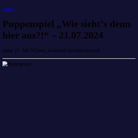
Lokal
Puppenspiel „Wie sieht’s denn
hier aus?!“ – 21.07.2024
today
21. Juli 2024
my_location
Klosterkirchensaal