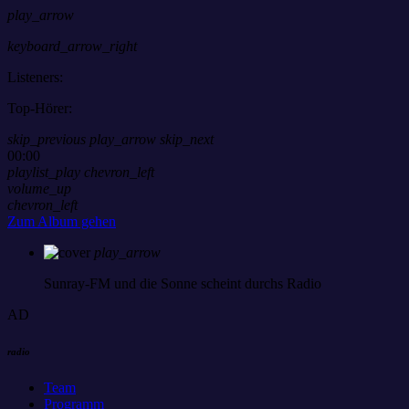
play_arrow
keyboard_arrow_right
Listeners:
Top-Hörer:
skip_previous
play_arrow
skip_next
00:00
playlist_play
chevron_left
volume_up
chevron_left
Zum Album gehen
play_arrow
Sunray-FM
und die Sonne scheint durchs Radio
AD
radio
Team
Programm