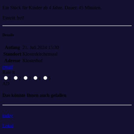
Ein Stück für Kinder ab 4 Jahre. Dauer: 45 Minuten.
Eintritt frei!
Details
Anfang
21. Juli 2024 15:30
Standort
Klosterkirchensaal
Adresse
Klosterhof
email
Rate it
1
2
3
4
5
AD
Das könnte Ihnen auch gefallen
today
Lokal