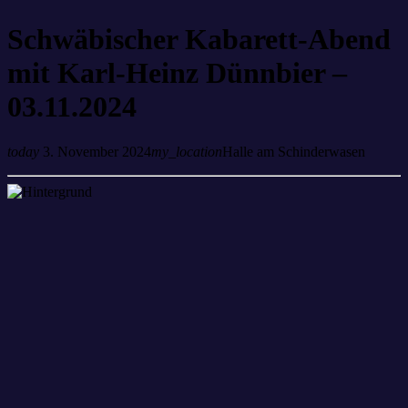
Schwäbischer Kabarett-Abend
mit Karl-Heinz Dünnbier –
03.11.2024
today
3. November 2024
my_location
Halle am Schinderwasen