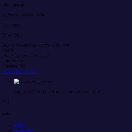
play_arrow
keyboard_arrow_right
Listeners:
Top-Hörer:
skip_previous
play_arrow
skip_next
00:00
playlist_play
chevron_left
volume_up
chevron_left
Zum Album gehen
play_arrow
Sunray-FM
und die Sonne scheint durchs Radio
AD
radio
Team
Programm