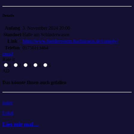
Details
Anfang
3. November 2024 20:00
Standort
Halle am Schinderwasen
Link
https://www.foerderverein-hochstraess.de/comedy/
Telefon
01756113464
email
Rate it
1
2
3
4
5
AD
Das könnte Ihnen auch gefallen
today
Lokal
Lies mir mal…