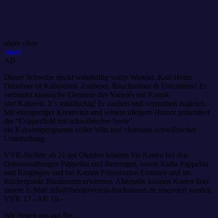
share
close
email
AD
Dieser Schwabe steckt wahrhaftig voller Wunder. Karl-Heinz
Dünnbier ist Kabarettist, Zauberer, Bauchredner & Entertainer! Er
verbindet klassische Elemente des Varietés mit Komik
und Kabarett. It´s määätschig! Er zaubert und verzaubert zugleich.
Mit einzigartiger Kreativität und seinem ulkigem Humor präsentiert
der “Copperfield mit schwäbischer Seele”
ein Kabarettprogramm voller Witz und charmant-schwäbischer
Unterhaltung.
VVK-Stellen: ab 21.ten Oktober können Sie Karten bei den
Ortsverwaltungen Pappelau und Beiningen, sowie Raiba Pappelau
und Ringingen und bei Katrins Friseursalon Erstetten und im
Bücherpunkt Blaubeuren erwerben. Alternativ können Karten über
unsere E-Mail info@foerderverein-hochstraess.de reserviert werden.
VVK 17.- AK 19.-
Wir freuen uns auf Sie…