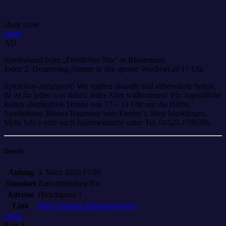
share
close
email
AD
Spieleabend beim „Fröhlichen Nix“ in Blaubeuren
Jeden 2. Donnerstag (immer in den gerade Wochen) ab 17 Uhr
Spielefans aufgepasst! Wir spielen aktuelle und altbewährte Spiele,
da ist für jeden was dabei! Jedes Alter willkommen! Für Jugendliche
kosten alkoholfreie Drinks von 17 – 19 Uhr nur die Hälfte.
Spielleitung: Bianca Baumann vom Farmer’s Shop Merklingen.
Mehr Info’s oder auch Spielewünsche unter Tel. 01525-1596086
Details
Anfang
5. März 2026 17:00
Standort
Zum fröhlichen Nix
Adresse
Hirschgasse 1
Link
https://zumnix.de/bands/events/
email
Rate it