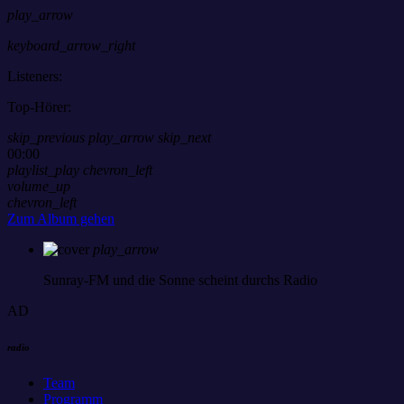
play_arrow
keyboard_arrow_right
Listeners:
Top-Hörer:
skip_previous
play_arrow
skip_next
00:00
playlist_play
chevron_left
volume_up
chevron_left
Zum Album gehen
play_arrow
Sunray-FM
und die Sonne scheint durchs Radio
AD
radio
Team
Programm