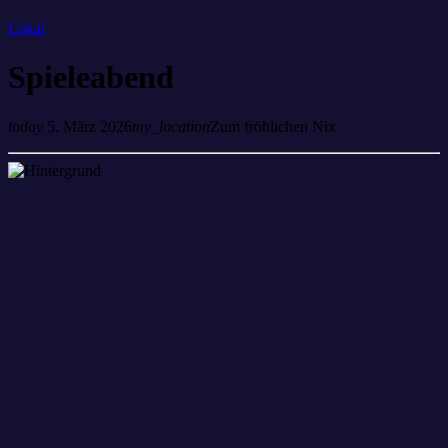
Lokal
Spieleabend
today
5. März 2026
my_location
Zum fröhlichen Nix