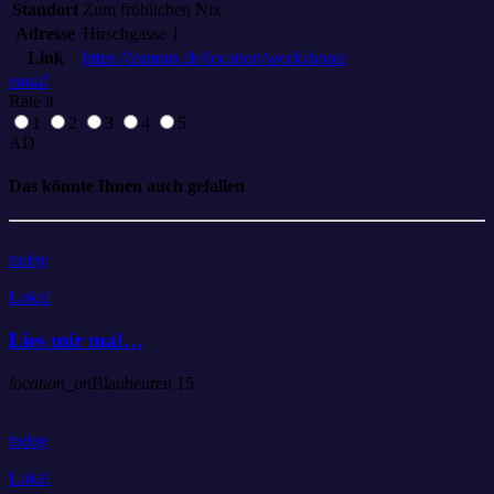
Standort
Zum fröhlichen Nix
Adresse
Hirschgasse 1
Link
https://zumnix.de/location/workshops/
email
Rate it
1
2
3
4
5
AD
Das könnte Ihnen auch gefallen
today
Lokal
Lies mir mal…
location_on
Blaubeuren
15
today
Lokal