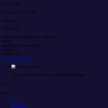
play_arrow
keyboard_arrow_right
Listeners:
Top-Hörer:
skip_previous
play_arrow
skip_next
00:00
playlist_play
chevron_left
volume_up
chevron_left
Zum Album gehen
play_arrow
Sunray-FM
und die Sonne scheint durchs Radio
AD
radio
Team
Programm