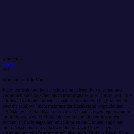
share
close
email
AD
Workshop mit Jo Vogel
Jeder kennt sie und hat sie schon einmal irgendwo gesehen und
vermutlich auch belächelt als Schrumpfgitarre oder Bonsai-Axt – die
Ukulele. Doch die Ukulele ist spätestens seit dem Hit „Somewhere
over the rainbow“ nicht mehr aus der Musikszene wegzudenken.
TV-Stars wie Stefan Raab oder Götz Alsmann zeigen regelmäßig in
ihren Shows, welche Möglichkeiten in dem kleinen Instrument
stecken. In Fachmagazinen und Shops ist die Ukulele längst aus
ihrem Nischendasein verschwunden und wird inzwischen als
ernstzunehmendes Instrument voll akzeptiert. Und das Beste: Sie ist